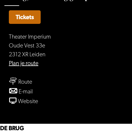
Tickets
Theater Imperium
Oude Vest 33e
2312 XR Leiden
naar
Plan je route
De
naar
Brug;
Route
De
een
naar
E-mail
Brug;
volledig
De
van
Website
een
geïmproviseerde
Brug;
De
volledig
voorstelling
een
Brug;
geïmproviseerde
volledig
een
DE BRUG