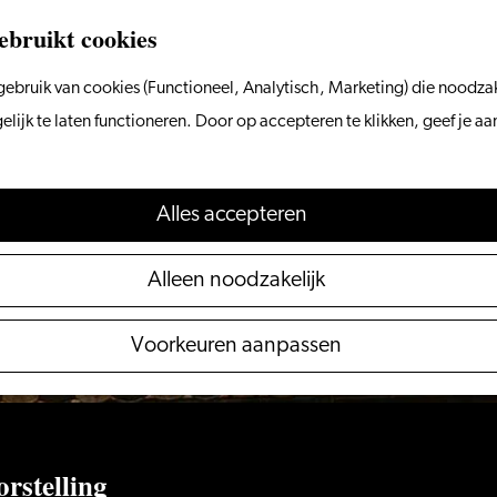
ebruikt cookies
ebruik van cookies (Functioneel, Analytisch, Marketing) die noodzak
 niet meer beschikbaar. Bekijk het
actuele aanbod
voo
ijk te laten functioneren. Door op accepteren te klikken, geef je a
Alles accepteren
Alleen noodzakelijk
Voorkeuren aanpassen
rstelling