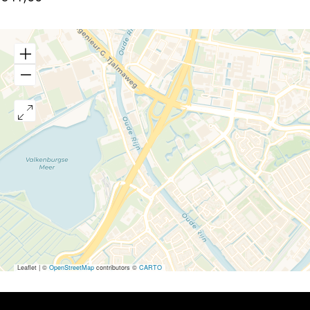
Leaflet
|
©
OpenStreetMap
contributors ©
CARTO