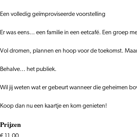
voorstelling
geïmproviseerde
volledig
voorstelling
geïmproviseerde
Een volledig geïmproviseerde voorstelling
voorstelling
Er was eens... een familie in een eetcafé. Een groep men
Vol dromen, plannen en hoop voor de toekomst. Maa
Behalve... het publiek.
Wil jij weten wat er gebeurt wanneer die geheimen b
Koop dan nu een kaartje en kom genieten!
Prijzen
€ 11,00