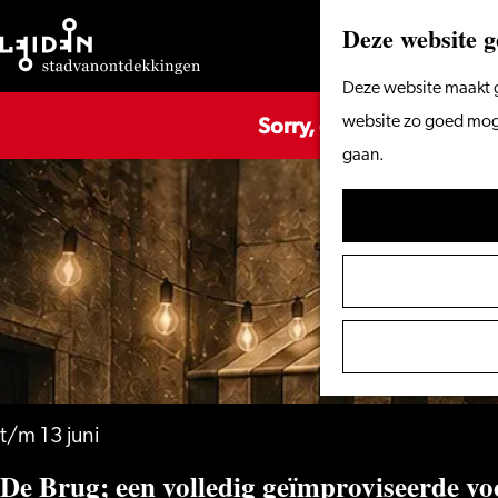
Deze website g
Ga
Deze website maakt g
Sorry, deze activiteit is
naar
website zo goed mogel
de
gaan.
homepage
t/m 13 juni
De Brug; een volledig geïmproviseerde voo