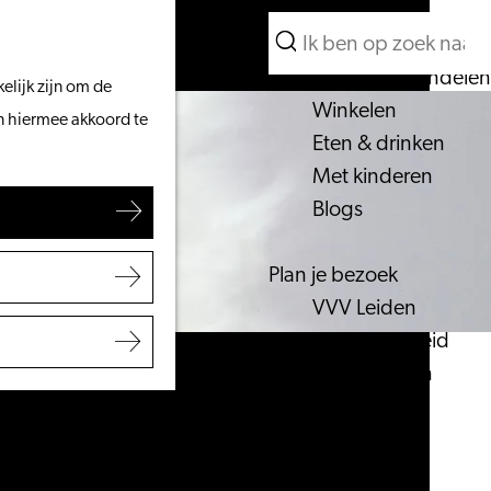
Wat te doen
Zoeken
Vanaf het water
Menu
Zoeken
Fietsen & wandelen
elijk zijn om de
Winkelen
an hiermee akkoord te
Eten & drinken
Met kinderen
Blogs
Plan je bezoek
VVV Leiden
Bereikbaarheid
Overnachten
Regio Leiden