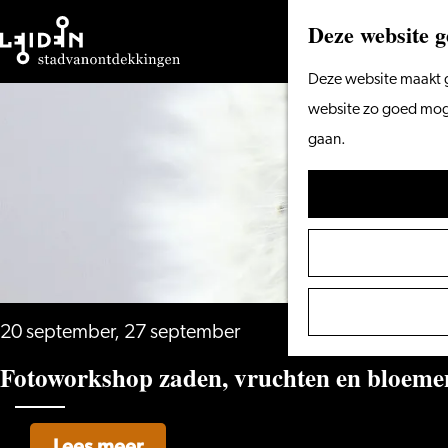
Deze website g
Ga
Deze website maakt g
naar
website zo goed mogel
de
gaan.
homepage
20 september, 27 september
Fotoworkshop zaden, vruchten en bloemen
Lees meer