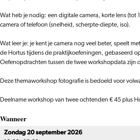
Hortus
de
de
bloemen
Hortus
Hortus
bij
Wat heb je nodig: een digitale camera, korte lens (tot 1
de
camera of telefoon (snelheid, scherpte-diepte, iso).
Hortus
Wat leer je: je kent je camera nog veel beter, speelt m
de Hortus tijdens de praktijkoefeningen, gebaseerd op
Oefenopdrachten tussen de twee workshopdata zijn op
Deze themaworkshop fotografie is bedoeld voor volwas
Deelname workshop van twee ochtenden € 45 plus Hort
Wanneer
Zondag 20 september 2026