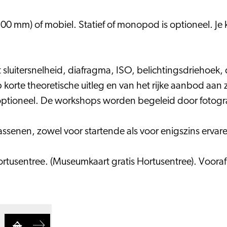
00 mm) of mobiel. Statief of monopod is optioneel. Je ku
et sluitersnelheid, diafragma, ISO, belichtingsdriehoek,
 korte theoretische uitleg en van het rijke aanbod aan
tioneel. De workshops worden begeleid door fotograa
senen, zowel voor startende als voor enigszins ervare
usentree. (Museumkaart gratis Hortusentree). Vooraf