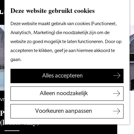
Vanaf het water
Deze website gebruikt cookies
Zoeken
Fietsen &
Menu
Zoeken
Ga
Deze website maakt gebruik van cookies (Functioneel,
wandelen
naar
Analytisch, Marketing) die noodzakelijk zijn om de
Winkelen
de
website zo goed mogelijk te laten functioneren. Door op
Eten & drinken
homepage
accepteren te klikken, geef je aan hiermee akkoord te
Met kinderen
gaan.
Blogs
Alles accepteren
Plan je bezoek
VVV Leiden
Alleen noodzakelijk
Bereikbaarheid
vrijdag 28 augustus
Overnachten
Pride Leiden, Pre Pride Party
Voorkeuren aanpassen
Regio Leiden
(ladies only)