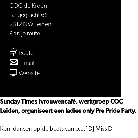
COC de Kroon
Langegracht 65
2312 NW Leiden
naar
Plan je route
Pride
naar
Leiden,
Route
Pride
Pre
naar
E-mail
Leiden,
Pride
Pride
van
Website
Pre
Party
Leiden,
Pride
Pride
(ladies
Pre
Leiden,
Party
only)
Pride
Pre
Sunday Times (vrouwencafé, werkgroep COC
(ladies
Party
Pride
Leiden, organiseert een ladies only Pre Pride Party.
only)
(ladies
Party
only)
(ladies
Kom dansen op de beats van o.a.’ DJ Miss D.
only)