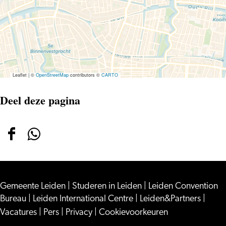
Party
(ladies
only)
Leaflet
|
©
OpenStreetMap
contributors ©
CARTO
Deel deze pagina
Deel
Deel
deze
deze
pagina
pagina
Gemeente Leiden
op
op
|
Studeren in Leiden
|
Leiden Convention
Bureau
|
Leiden International Centre
|
Leiden&Partners
|
Facebook
WhatsApp
Vacatures
|
Pers
|
Privacy
|
Cookievoorkeuren