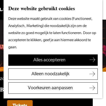
Vanaf het water
Deze website gebruikt cookies
Zoeken
Fietsen &
Menu
Zoeken
Ga
Deze website maakt gebruik van cookies (Functioneel,
wandelen
naar
Analytisch, Marketing) die noodzakelijk zijn om de
Winkelen
de
website zo goed mogelijk te laten functioneren. Door op
Eten & drinken
homepage
accepteren te klikken, geef je aan hiermee akkoord te
Met kinderen
gaan.
Blogs
Alles accepteren
Plan je bezoek
VVV Leiden
Alleen noodzakelijk
Bereikbaarheid
zondag 15 november
Overnachten
Biggg Festival Leiden
Voorkeuren aanpassen
Regio Leiden
Tickets