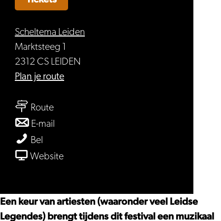
Scheltema Leiden
Marktsteeg 1
2312 CS LEIDEN
naar
Plan je route
Biggg
naar
Festival
Route
Biggg
Leiden
naar
E-mail
Festival
Biggg
Biggg
Bel
Leiden
Festival
Festival
van
Website
Leiden
Leiden
Biggg
Festival
Leiden
Een keur van artiesten (waaronder veel Leidse
Legendes) brengt tijdens dit festival een muzikaal