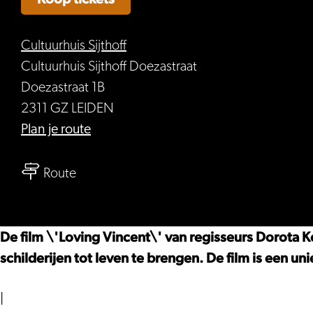
Cultuurhuis Sijthoff
Cultuurhuis Sijthoff Doezastraat
Doezastraat 1B
2311 GZ LEIDEN
naar
Plan je route
FILM,
naar
LOVING
Route
FILM,
VINCENT
LOVING
VINCENT
De film \'Loving Vincent\' van regisseurs Dorota 
schilderijen tot leven te brengen. De film is een u
|