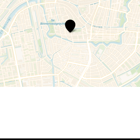
FILM,
LOVING
VINCENT