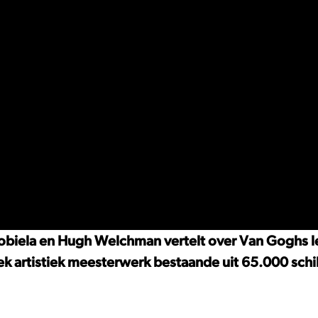
Kobiela en Hugh Welchman vertelt over Van Goghs l
niek artistiek meesterwerk bestaande uit 65.000 schi