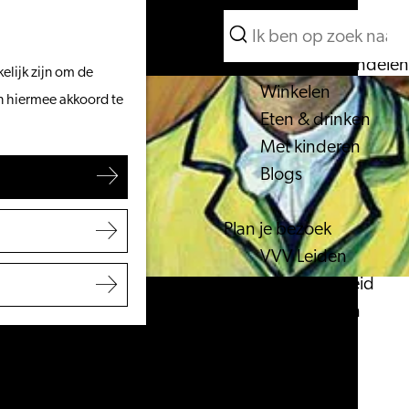
Wat te doen
Zoeken
Vanaf het water
Menu
Zoeken
Fietsen & wandelen
elijk zijn om de
Winkelen
an hiermee akkoord te
Eten & drinken
Met kinderen
Blogs
Plan je bezoek
VVV Leiden
Bereikbaarheid
Overnachten
Regio Leiden