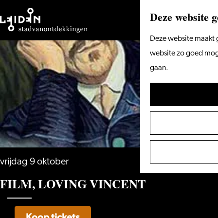
Deze website g
Ga
Deze website maakt g
naar
website zo goed mogel
de
gaan.
homepage
vrijdag 9 oktober
FILM, LOVING VINCENT
Koop tickets