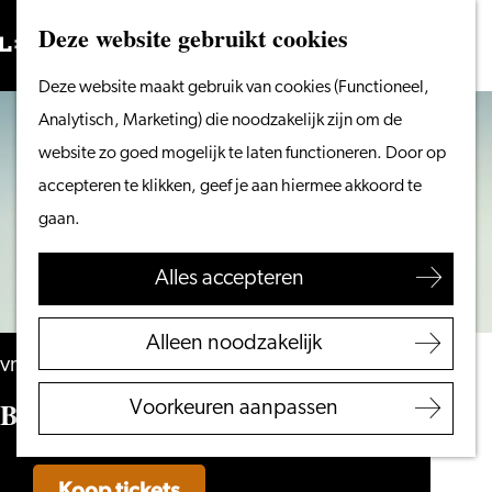
Vanaf het water
Deze website gebruikt cookies
Zoeken
Fietsen &
Menu
Zoeken
Ga
Deze website maakt gebruik van cookies (Functioneel,
wandelen
naar
Analytisch, Marketing) die noodzakelijk zijn om de
Winkelen
de
website zo goed mogelijk te laten functioneren. Door op
Eten & drinken
homepage
accepteren te klikken, geef je aan hiermee akkoord te
Met kinderen
gaan.
Blogs
Alles accepteren
Plan je bezoek
VVV Leiden
Alleen noodzakelijk
Bereikbaarheid
vrijdag 27 november
Overnachten
Bro’s – Bromens
Voorkeuren aanpassen
Regio Leiden
Koop tickets