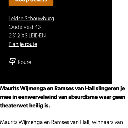
Leidse Schouwburg
Oude Vest 43
2312 XS LEIDEN
naar
Plan je route
Bro’s
naar
–
Route
Bro’s
Bromens
–
Bromens
Maurits Wijmenga en Ramses van Hall slingeren je
mee in eenwervelwind van absurdisme waar geen
theaterwet heilig is.
Maurits Wijmenga en Ramses van Hall, winnaars van