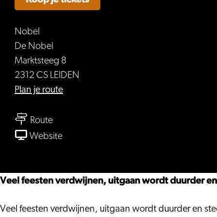
Nobel
De Nobel
Marktsteeg 8
2312 CS LEIDEN
naar
Plan je route
Het
naar
FOMO
Route
Het
Huis
van
Website
FOMO
Het
Huis
FOMO
Huis
Veel feesten verdwijnen, uitgaan wordt duurder en s
Veel feesten verdwijnen, uitgaan wordt duurder en stee