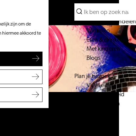
Wat te doen
Zoeken
Vanaf het water
Menu
Zoeken
Fietsen & wandelen
elijk zijn om de
Winkelen
an hiermee akkoord te
Eten & drinken
Met kinderen
Blogs
Plan je bezoek
VVV Leiden
Bereikbaarheid
Overnachten
Regio Leiden