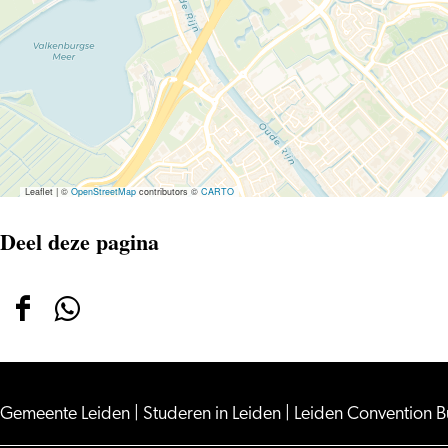
Leaflet
|
©
OpenStreetMap
contributors ©
CARTO
Deel deze pagina
Deel
Deel
deze
deze
pagina
pagina
op
op
Gemeente Leiden
|
Studeren in Leiden
|
Leiden Convention 
Facebook
WhatsApp