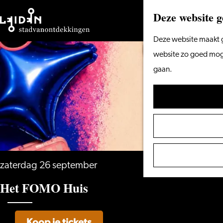
Deze website g
Ga
Deze website maakt g
naar
website zo goed mogel
de
gaan.
homepage
zaterdag 26 september
Het FOMO Huis
Koop je tickets