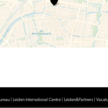
FOMO
Huis
Bureau
|
Leiden International Centre
|
Leiden&Partners
|
Vacat