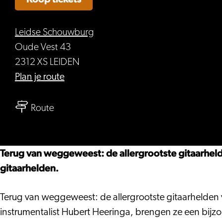
Leidse Schouwburg
Oude Vest 43
2312 XS LEIDEN
naar
Plan je route
Beleef
naar
’t
Route
Beleef
Overdag:
’t
Harry
Overdag:
Sacksioni,
Terug van weggeweest: de allergrootste gitaarheld
Harry
Syb
gitaarhelden.
Sacksioni,
van
Syb
der
Terug van weggeweest: de allergrootste gitaarhelden v
van
Ploeg
instrumentalist Hubert Heeringa, brengen ze een bijzo