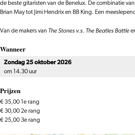
der
e.a.
de beste gitaristen van de Benelux. De combinatie van
Ploeg
–
Brian May tot Jimi Hendrix en BB King. Een meeslepend
e.a.
The
–
Story
The Stones v.s. The Beatles Battle
Van de makers van
e
The
Tellers
Wanneer
Story
–
Tellers
Gitaarhelden
Zondag 25 oktober 2026
–
om 14.30 uur
Gitaarhelden
Prijzen
€ 35,00 1e rang
€ 30,00 2e rang
€ 25,00 3e rang