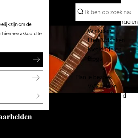
Wat te doen
Zoeken
Vanaf het water
Menu
Zoeken
Fietsen & wandelen
elijk zijn om de
Winkelen
an hiermee akkoord te
Eten & drinken
Met kinderen
Blogs
Plan je bezoek
VVV Leiden
Bereikbaarheid
Overnachten
taarhelden
Regio Leiden