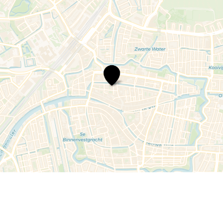
Beleef
’t
Overdag:
Harry
Sacksioni,
Syb
van
der
Ploeg
e.a.
–
The
Story
Tellers
–
Gitaarhelden