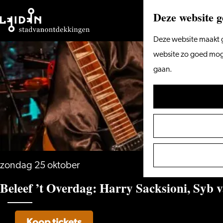
Deze website g
Ga
Deze website maakt g
naar
website zo goed mogel
de
gaan.
homepage
zondag 25 oktober
Beleef ’t Overdag: Harry Sacksioni, Syb v
Koop tickets