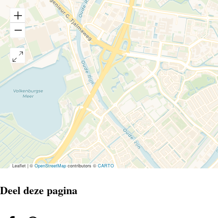
Leaflet
|
©
OpenStreetMap
contributors ©
CARTO
Deel deze pagina