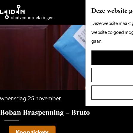
Deze website g
Ga
Deze website maakt g
naar
website zo goed mogel
de
gaan.
homepage
woensdag 25 november
Boban Braspenning – Bruto
Koop tickets