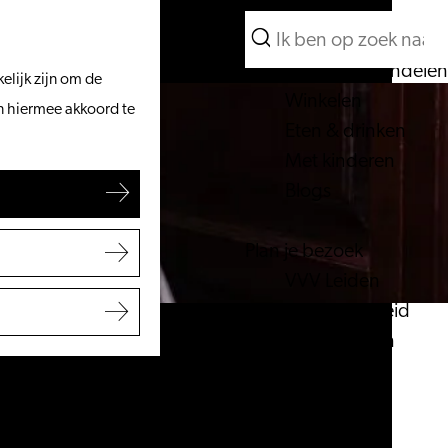
Wat te doen
Zoeken
Vanaf het water
Menu
Zoeken
Fietsen & wandelen
elijk zijn om de
Winkelen
an hiermee akkoord te
Eten & drinken
Met kinderen
Blogs
Plan je bezoek
VVV Leiden
Bereikbaarheid
Overnachten
Regio Leiden