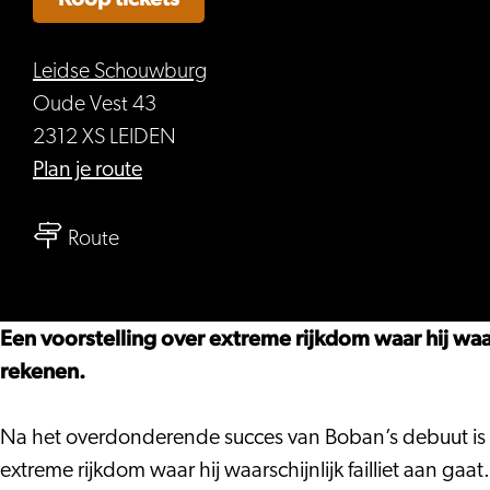
Leidse Schouwburg
Oude Vest 43
2312 XS LEIDEN
naar
Plan je route
Boban
naar
Braspenning
Route
Boban
–
Braspenning
Bruto
–
Een voorstelling over extreme rijkdom waar hij waarsc
Bruto
rekenen.
Na het overdonderende succes van Boban’s debuut is he
extreme rijkdom waar hij waarschijnlijk failliet aan gaa