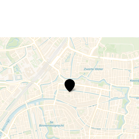
Boban
Braspenning
–
Bruto