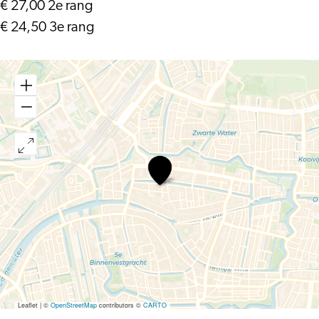
€ 27,00 2e rang
€ 24,50 3e rang
Helga
Salemon
–
Hoe
denkt
Poetin?
Leaflet
|
©
OpenStreetMap
contributors ©
CARTO