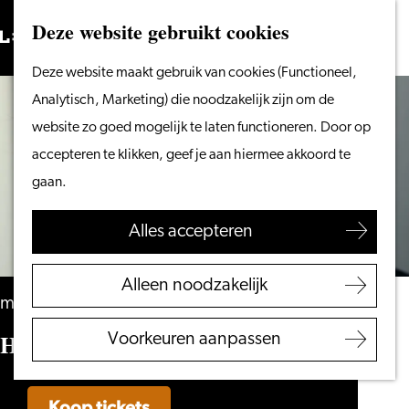
Vanaf het water
Deze website gebruikt cookies
Zoeken
Fietsen &
Menu
Zoeken
Ga
Deze website maakt gebruik van cookies (Functioneel,
wandelen
naar
Analytisch, Marketing) die noodzakelijk zijn om de
Winkelen
de
website zo goed mogelijk te laten functioneren. Door op
Eten & drinken
homepage
accepteren te klikken, geef je aan hiermee akkoord te
Met kinderen
gaan.
Blogs
Alles accepteren
Plan je bezoek
VVV Leiden
Alleen noodzakelijk
Bereikbaarheid
maandag 9 november
Overnachten
Helga Salemon – Hoe denkt Poetin?
Voorkeuren aanpassen
Regio Leiden
Koop tickets