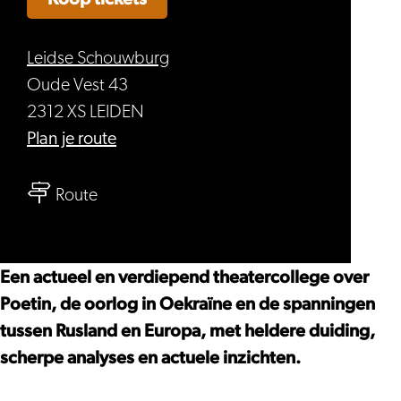
Leidse Schouwburg
Oude Vest 43
2312 XS LEIDEN
naar
Plan je route
Helga
naar
Salemon
Route
Helga
–
Salemon
Hoe
–
denkt
Een actueel en verdiepend theatercollege over
Hoe
Poetin?
Poetin, de oorlog in Oekraïne en de spanningen
denkt
tussen Rusland en Europa, met heldere duiding,
Poetin?
scherpe analyses en actuele inzichten.