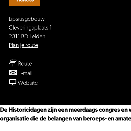
Lipsiusgebouw
Cleveringaplaats 1
2311 BD Leiden
naar
Plan je route
Historicidagen
naar
2026
Route
Historicidagen
naar
E-mail
2026
Historicidagen
van
Website
2026
Historicidagen
2026
De Historicidagen zijn een meerdaags congres en 
organisatie die de belangen van beroeps- en amate