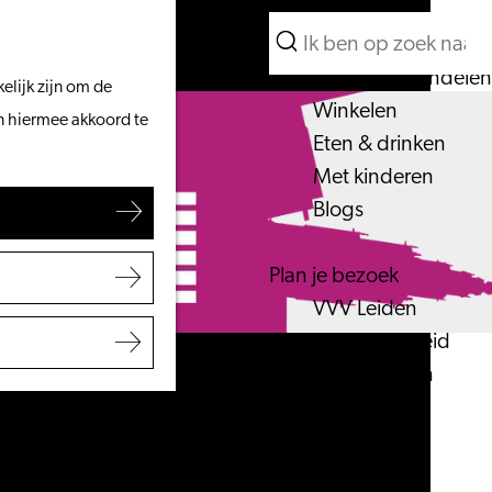
Wat te doen
Zoeken
Vanaf het water
Menu
Zoeken
Fietsen & wandelen
elijk zijn om de
Winkelen
an hiermee akkoord te
Eten & drinken
Met kinderen
Blogs
Plan je bezoek
VVV Leiden
Bereikbaarheid
Overnachten
Regio Leiden