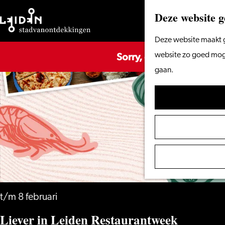
Deze website g
Ga
Deze website maakt g
Sorry, deze activiteit is
naar
website zo goed mogel
de
gaan.
homepage
t/m 8 februari
Liever in Leiden Restaurantweek