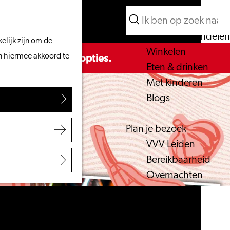
Wat te doen
Zoeken
Vanaf het water
Menu
Zoeken
Fietsen & wandelen
elijk zijn om de
Winkelen
r de beschikbare opties.
an hiermee akkoord te
Eten & drinken
Met kinderen
Blogs
Plan je bezoek
VVV Leiden
Bereikbaarheid
Overnachten
Regio Leiden