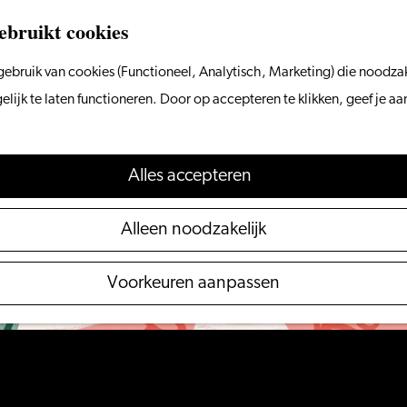
ebruikt cookies
ebruik van cookies (Functioneel, Analytisch, Marketing) die noodzak
 niet meer beschikbaar. Bekijk het
actuele aanbod
voo
ijk te laten functioneren. Door op accepteren te klikken, geef je a
Alles accepteren
Alleen noodzakelijk
Voorkeuren aanpassen