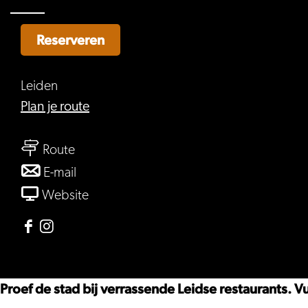
Reserveren
Leiden
naar
Plan je route
Liever
naar
in
Route
Liever
Leiden
naar
E-mail
in
Restaurantweek
Liever
van
Website
Leiden
in
Liever
Restaurantweek
Leiden
in
Facebook
Instagram
Restaurantweek
Leiden
Liever
Liever
Restaurantweek
in
in
Proef de stad bij verrassende Leidse restaurants. V
Leiden
Leiden