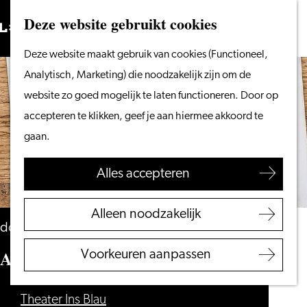
Vanaf het water
Deze website gebruikt cookies
Zoeken
Fietsen &
Menu
Zoeken
Ga
Deze website maakt gebruik van cookies (Functioneel,
wandelen
naar
Analytisch, Marketing) die noodzakelijk zijn om de
Winkelen
de
website zo goed mogelijk te laten functioneren. Door op
Eten & drinken
homepage
accepteren te klikken, geef je aan hiermee akkoord te
Met kinderen
gaan.
Blogs
Alles accepteren
Plan je bezoek
VVV Leiden
Alleen noodzakelijk
Bereikbaarheid
donderdag 12 november
Overnachten
AI & IK
Voorkeuren aanpassen
Regio Leiden
Theater Ins Blau