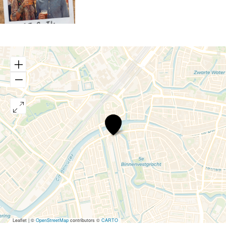
AI
&
IK
Leaflet
|
©
OpenStreetMap
contributors ©
CARTO