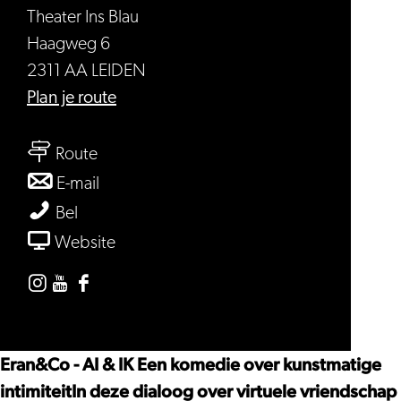
Theater Ins Blau
Haagweg 6
2311 AA LEIDEN
naar
Plan je route
AI
naar
&
Route
AI
IK
naar
E-mail
&
AI
AI
Bel
IK
&
&
van
Website
IK
IK
AI
&
Instagram
Youtube
Facebook
IK
Theater
Theater
Theater
Ins
Ins
Ins
Eran&Co - AI & IK Een komedie over kunstmatige
Blau
Blau
Blau
intimiteitIn deze dialoog over virtuele vriendschap