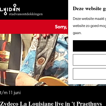
Deze website g
Ga
Deze website maakt g
Sorry, deze activiteit is
naar
website zo goed mogel
de
gaan.
homepage
t/m 11 juni
Zydeco La Louisiane live in 't Praethuys