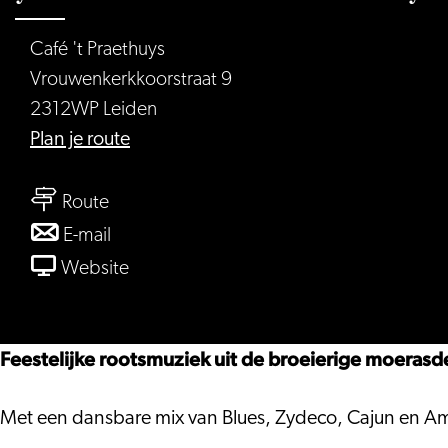
Café 't Praethuys
Vrouwenkerkkoorstraat 9
2312WP Leiden
naar
Plan je route
Zydeco
naar
La
Route
Zydeco
Louisiane
naar
E-mail
La
live
Zydeco
van
Website
Louisiane
in
La
Zydeco
live
't
Louisiane
La
in
Praethuys
live
Louisiane
Feestelijke rootsmuziek uit de broeierige moerasde
't
in
live
Praethuys
't
in
Met een dansbare mix van Blues, Zydeco, Cajun en Ame
Praethuys
't