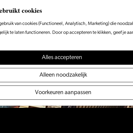
ebruikt cookies
ebruik van cookies (Functioneel, Analytisch, Marketing) die noodzak
 niet meer beschikbaar. Bekijk het
actuele aanbod
voo
ijk te laten functioneren. Door op accepteren te klikken, geef je a
Alles accepteren
Alleen noodzakelijk
Voorkeuren aanpassen