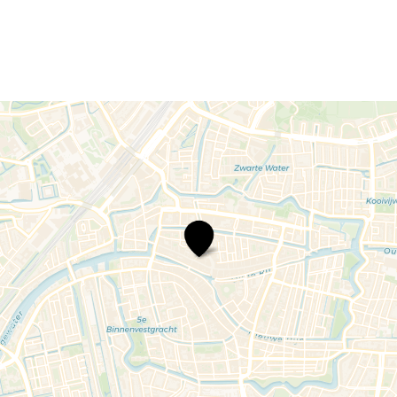
Zydeco
La
Louisiane
live
in
't
Praethuys