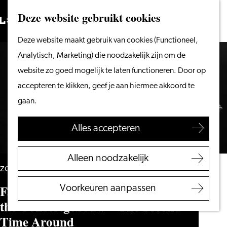
Vanaf het water
Deze website gebruikt cookies
Zoeken
Fietsen &
Menu
Zoeken
Ga
Deze website maakt gebruik van cookies (Functioneel,
wandelen
naar
Analytisch, Marketing) die noodzakelijk zijn om de
Winkelen
de
website zo goed mogelijk te laten functioneren. Door op
Eten & drinken
homepage
accepteren te klikken, geef je aan hiermee akkoord te
Met kinderen
gaan.
Blogs
Alles accepteren
Plan je bezoek
VVV Leiden
Alleen noodzakelijk
Bereikbaarheid
zondag 20 december
Overnachten
Fay Claassen & Jazz Orchestra of
Voorkeuren aanpassen
Regio Leiden
the Concertgebouw – The Second
Time Around