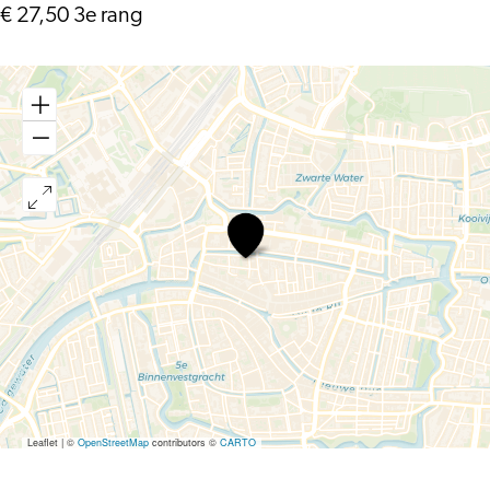
€ 27,50 3e rang
Fay
Claassen
&
Jazz
Orchestra
of
the
Concertgebouw
–
The
Second
Time
Leaflet
|
©
OpenStreetMap
contributors ©
CARTO
Around