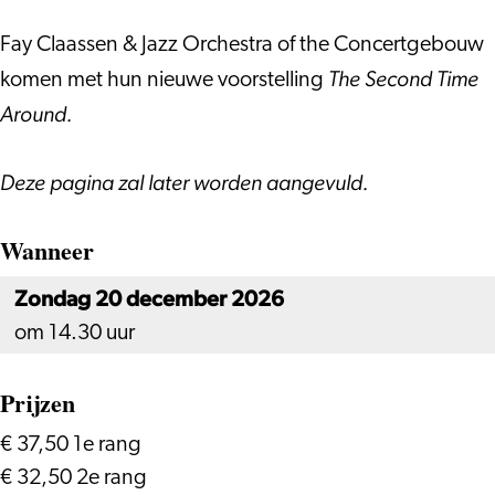
of
Concertgebouw
the
–
Fay Claassen & Jazz Orchestra of the Concertgebouw
Concertgebouw
The
The Second Time
komen met hun nieuwe voorstelling
–
Second
Around.
The
Time
Second
Around
Deze pagina zal later worden aangevuld.
Time
Around
Wanneer
Zondag 20 december 2026
om 14.30 uur
Prijzen
€ 37,50 1e rang
€ 32,50 2e rang