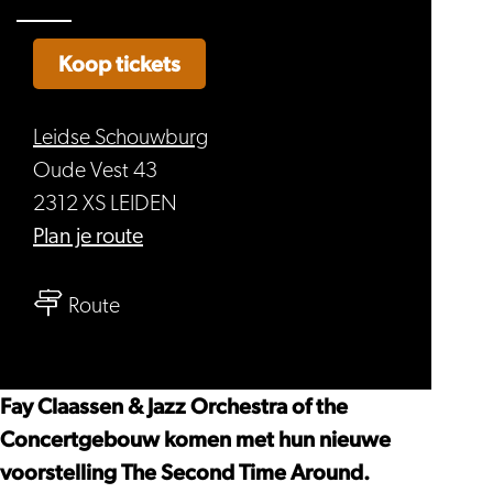
Koop tickets
Leidse Schouwburg
Oude Vest 43
2312 XS LEIDEN
naar
Plan je route
Fay
naar
Claassen
Route
Fay
&
Claassen
Jazz
&
Orchestra
Fay Claassen & Jazz Orchestra of the
Jazz
of
Concertgebouw komen met hun nieuwe
Orchestra
the
voorstelling The Second Time Around.