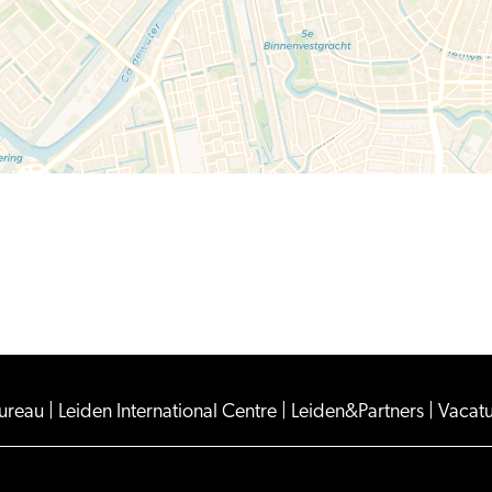
en
Om
(1,5+)
Bureau
|
Leiden International Centre
|
Leiden&Partners
|
Vacat