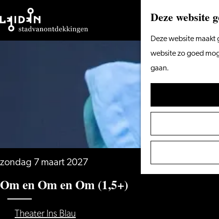
Deze website g
Ga
Deze website maakt g
naar
website zo goed mogel
de
gaan.
homepage
zondag 7 maart 2027
Om en Om en Om (1,5+)
Theater Ins Blau