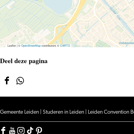
Leaflet
|
©
OpenStreetMap
contributors ©
CARTO
Deel deze pagina
Deel
Deel
deze
deze
pagina
pagina
op
op
Gemeente Leiden
|
Studeren in Leiden
|
Leiden Convention 
Facebook
WhatsApp