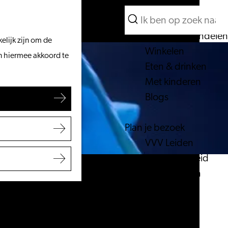
Wat te doen
Zoeken
Vanaf het water
Menu
Zoeken
Fietsen & wandelen
elijk zijn om de
Winkelen
an hiermee akkoord te
Eten & drinken
Met kinderen
Blogs
Plan je bezoek
VVV Leiden
Bereikbaarheid
Overnachten
Regio Leiden