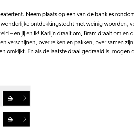
 theatertent. Neem plaats op een van de bankjes rond
 wonderlijke ontdekkingstocht met weinig woorden, vo
eld – en jij en ik! Karlijn draait om, Bram draait om e
n en verschijnen, over reiken en pakken, over samen zij
e even omkijkt. En als de laatste draai gedraaid is, moge