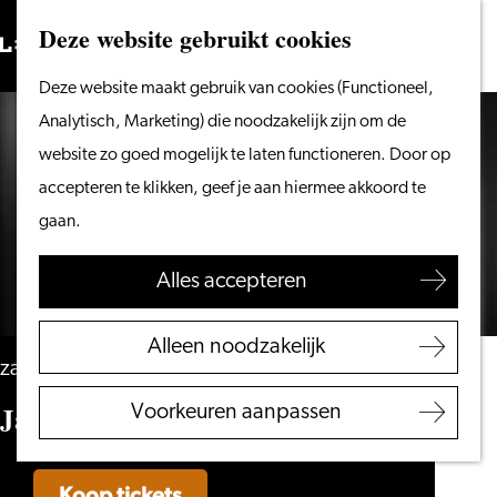
Vanaf het water
Deze website gebruikt cookies
Zoeken
Fietsen &
Menu
Zoeken
Ga
Deze website maakt gebruik van cookies (Functioneel,
wandelen
naar
Analytisch, Marketing) die noodzakelijk zijn om de
Winkelen
de
website zo goed mogelijk te laten functioneren. Door op
Eten & drinken
homepage
accepteren te klikken, geef je aan hiermee akkoord te
Met kinderen
gaan.
Blogs
Alles accepteren
Plan je bezoek
VVV Leiden
Alleen noodzakelijk
Bereikbaarheid
zaterdag 21 november
Overnachten
Jan Beuving – Dekpunt
Voorkeuren aanpassen
Regio Leiden
Koop tickets