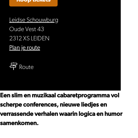
Leidse Schouwburg
Oude Vest 43
2312 XS LEIDEN
naar
Plan je route
Jan
naar
Beuving
Route
Jan
–
Beuving
Dekpunt
–
Een slim en muzikaal cabaretprogramma vol
Dekpunt
scherpe conferences, nieuwe liedjes en
verrassende verhalen waarin logica en humor
samenkomen.