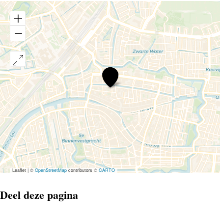
Jan
Beuving
–
Dekpunt
Leaflet
|
©
OpenStreetMap
contributors ©
CARTO
Deel deze pagina