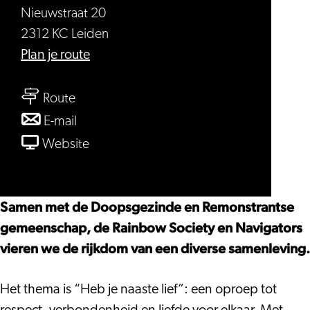
Nieuwstraat 20
2312 KC Leiden
naar
Plan je route
Pride
naar
Leiden,
Route
Pride
Kerkdienst
naar
E-mail
Leiden,
Pride
van
Website
Kerkdienst
Leiden,
Pride
Kerkdienst
Leiden,
Kerkdienst
Samen met de Doopsgezinde en Remonstrantse
gemeenschap, de Rainbow Society en Navigators
vieren we de rijkdom van een diverse samenleving.
Het thema is “Heb je naaste lief”: een oproep tot