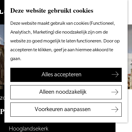
Vanaf het water
Deze website gebruikt cookies
Zoeken
Fietsen &
Menu
Zoeken
Ga
Deze website maakt gebruik van cookies (Functioneel,
wandelen
naar
Analytisch, Marketing) die noodzakelijk zijn om de
Winkelen
de
website zo goed mogelijk te laten functioneren. Door op
Eten & drinken
homepage
accepteren te klikken, geef je aan hiermee akkoord te
Met kinderen
gaan.
Blogs
Alles accepteren
Plan je bezoek
VVV Leiden
Alleen noodzakelijk
Bereikbaarheid
zondag 30 augustus
Overnachten
Pride Leiden, Kerkdienst
Voorkeuren aanpassen
Regio Leiden
Hooglandsekerk