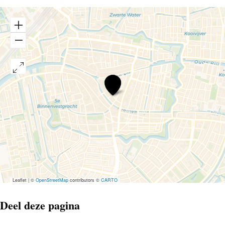
Pride
Leiden,
Kerkdienst
Leaflet
|
©
OpenStreetMap
contributors ©
CARTO
Deel deze pagina