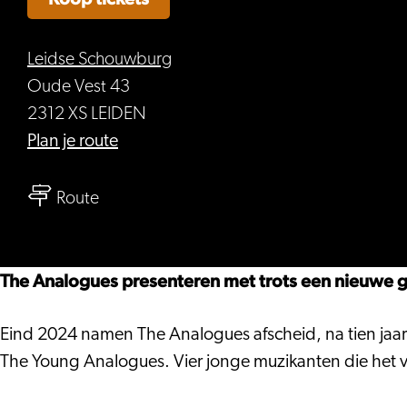
Leidse Schouwburg
Oude Vest 43
2312 XS LEIDEN
naar
Plan je route
The
naar
Young
Route
The
Analogues
Young
–
Analogues
The
The Analogues presenteren met trots een nieuwe gen
–
Analogues
The
Eind 2024 namen The Analogues afscheid, na tien jaa
Analogues
The Young Analogues. Vier jonge muzikanten die het v