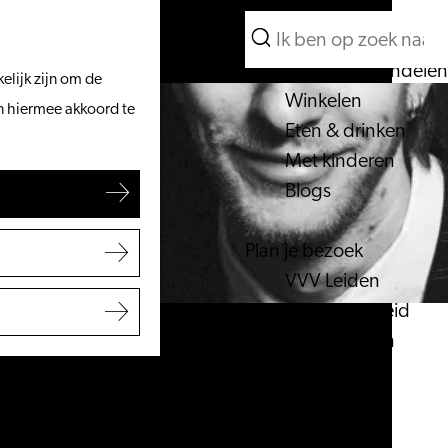
Wat te doen
Zoeken
Vanaf het water
Menu
Zoeken
Fietsen & wandelen
elijk zijn om de
Winkelen
an hiermee akkoord te
Eten & drinken
Met kinderen
Blogs
Plan je bezoek
VVV Leiden
Bereikbaarheid
Overnachten
Regio Leiden