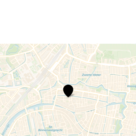
The
Young
Analogues
–
The
Analogues