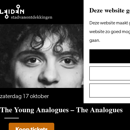
Deze website g
Ga
Deze website maakt g
naar
website zo goed mogel
de
gaan.
homepage
zaterdag 17 oktober
The Young Analogues – The Analogues
Koop tickets