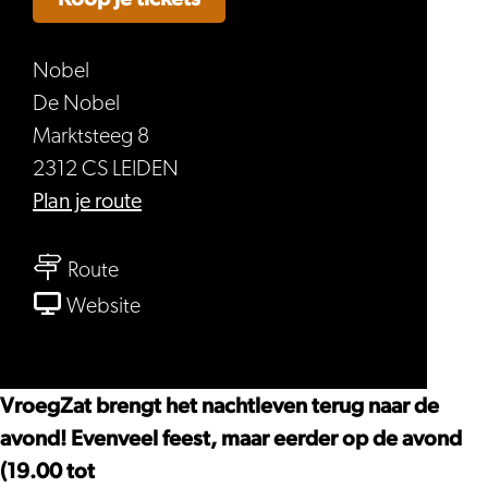
Nobel
De Nobel
Marktsteeg 8
2312 CS LEIDEN
naar
Plan je route
VroegZat
naar
Route
VroegZat
van
Website
VroegZat
VroegZat brengt het nachtleven terug naar de
avond! Evenveel feest, maar eerder op de avond
(19.00 tot