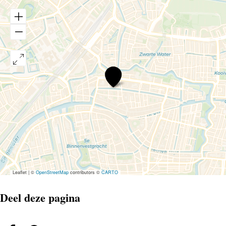
VroegZat
Leaflet
|
©
OpenStreetMap
contributors ©
CARTO
Deel deze pagina