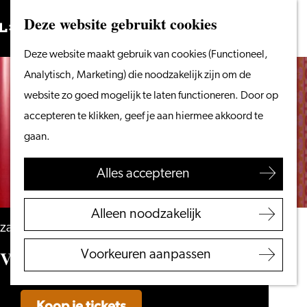
Vanaf het water
Deze website gebruikt cookies
Zoeken
Fietsen &
Menu
Zoeken
Ga
Deze website maakt gebruik van cookies (Functioneel,
wandelen
naar
Analytisch, Marketing) die noodzakelijk zijn om de
Winkelen
de
website zo goed mogelijk te laten functioneren. Door op
Eten & drinken
homepage
accepteren te klikken, geef je aan hiermee akkoord te
Met kinderen
gaan.
Blogs
Alles accepteren
Plan je bezoek
VVV Leiden
Alleen noodzakelijk
Bereikbaarheid
zaterdag 12 september
Overnachten
VroegZat
Voorkeuren aanpassen
Regio Leiden
Koop je tickets