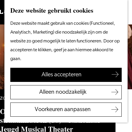
Vanaf het water
Deze website gebruikt cookies
Zoeken
Fietsen &
Menu
Zoeken
Ga
Deze website maakt gebruik van cookies (Functioneel,
wandelen
naar
Analytisch, Marketing) die noodzakelijk zijn om de
Winkelen
de
website zo goed mogelijk te laten functioneren. Door op
Eten & drinken
homepage
accepteren te klikken, geef je aan hiermee akkoord te
Met kinderen
gaan.
Blogs
Alles accepteren
Plan je bezoek
VVV Leiden
Alleen noodzakelijk
Bereikbaarheid
zondag 2 mei 2027
Overnachten
Oliver en het avontuur van de
Voorkeuren aanpassen
Regio Leiden
straatkinderen (8+) – Nationaal
Jeugd Musical Theater