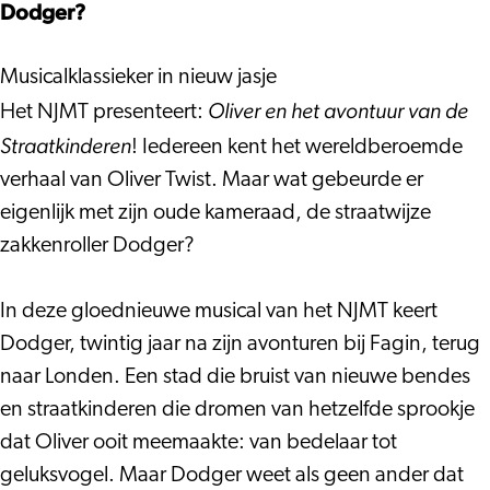
de
(8+)
Dodger?
straatkinderen
–
(8+)
Nationaal
Musicalklassieker in nieuw jasje
–
Jeugd
Oliver en het avontuur van de
Het NJMT presenteert:
Nationaal
Musical
Straatkinderen
! Iedereen kent het wereldberoemde
Jeugd
Theater
verhaal van Oliver Twist. Maar wat gebeurde er
Musical
eigenlijk met zijn oude kameraad, de straatwijze
Theater
zakkenroller Dodger?
In deze gloednieuwe musical van het NJMT keert
Dodger, twintig jaar na zijn avonturen bij Fagin, terug
naar Londen. Een stad die bruist van nieuwe bendes
en straatkinderen die dromen van hetzelfde sprookje
dat Oliver ooit meemaakte: van bedelaar tot
geluksvogel. Maar Dodger weet als geen ander dat