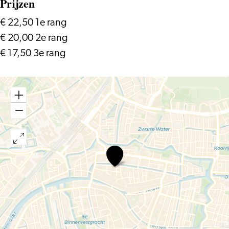
Prijzen
€ 22,50 1e rang
€ 20,00 2e rang
€ 17,50 3e rang
Oliver
en
het
avontuur
van
de
straatkinderen
(8+)
–