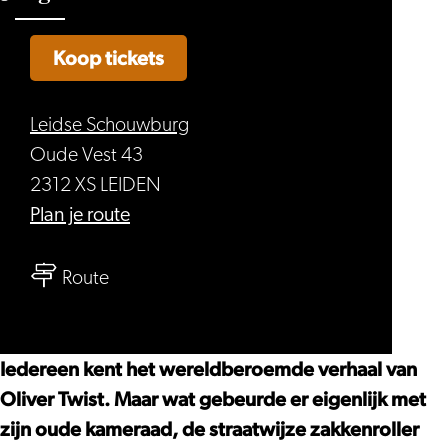
Koop tickets
Leidse Schouwburg
Oude Vest 43
2312 XS LEIDEN
naar
Plan je route
Oliver
naar
en
Route
Oliver
het
en
avontuur
het
van
Iedereen kent het wereldberoemde verhaal van
avontuur
de
Oliver Twist. Maar wat gebeurde er eigenlijk met
van
straatkinderen
zijn oude kameraad, de straatwijze zakkenroller