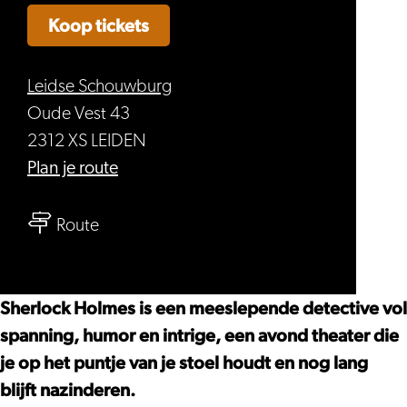
Koop tickets
Leidse Schouwburg
Oude Vest 43
2312 XS LEIDEN
naar
Plan je route
Mark
naar
Rietman
Route
Mark
e.a.
Rietman
–
e.a.
Sherlock
Sherlock Holmes is een meeslepende detective vol
–
Holmes
spanning, humor en intrige, een avond theater die
Sherlock
je op het puntje van je stoel houdt en nog lang
Holmes
blijft nazinderen.