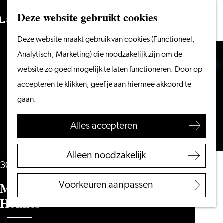
Vanaf het water
Deze website gebruikt cookies
Zoeken
Fietsen &
Menu
Zoeken
Ga
Deze website maakt gebruik van cookies (Functioneel,
wandelen
naar
Analytisch, Marketing) die noodzakelijk zijn om de
Winkelen
de
website zo goed mogelijk te laten functioneren. Door op
Eten & drinken
homepage
accepteren te klikken, geef je aan hiermee akkoord te
Met kinderen
gaan.
Blogs
Alles accepteren
Plan je bezoek
VVV Leiden
Alleen noodzakelijk
Bereikbaarheid
30 januari 2027 en 31 januari 2027
Overnachten
Mark Rietman e.a. – Sherlock
Voorkeuren aanpassen
Regio Leiden
Holmes