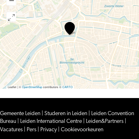
Eten
toen
en
nu
Leaflet
|
©
OpenStreetMap
contributors ©
CARTO
Gemeente Leiden
|
Studeren in Leiden
|
Leiden Convention
Bureau
|
Leiden International Centre
|
Leiden&Partners
|
Vacatures
|
Pers
|
Privacy
|
Cookievoorkeuren