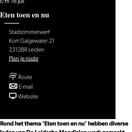
t/m 16 juli
Eten toen en nu
Stadstimmerwerf
Kort Galgewater 21
2312BR Leiden
naar
Plan je route
Eten
naar
toen
Route
Eten
en
naar
E-mail
toen
nu
Eten
van
Website
en
toen
Eten
nu
en
toen
nu
en
Rond het thema ‘Eten toen en nu’ hebben diverse
nu