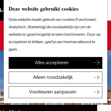
Vanaf het water
Deze website gebruikt cookies
Zoeken
Fietsen &
Menu
Zoeken
Ga
Deze website maakt gebruik van cookies (Functioneel,
wandelen
naar
Sorry, deze activiteit is niet meer beschikbaar.
Analytisch, Marketing) die noodzakelijk zijn om de
Winkelen
de
Bekijk het
actuele aanbod
voor de beschikbare
website zo goed mogelijk te laten functioneren. Door op
Eten & drinken
homepage
opties.
accepteren te klikken, geef je aan hiermee akkoord te
Met kinderen
gaan.
Blogs
Alles accepteren
Plan je bezoek
VVV Leiden
Alleen noodzakelijk
Bereikbaarheid
Overnachten
Voorkeuren aanpassen
Regio Leiden