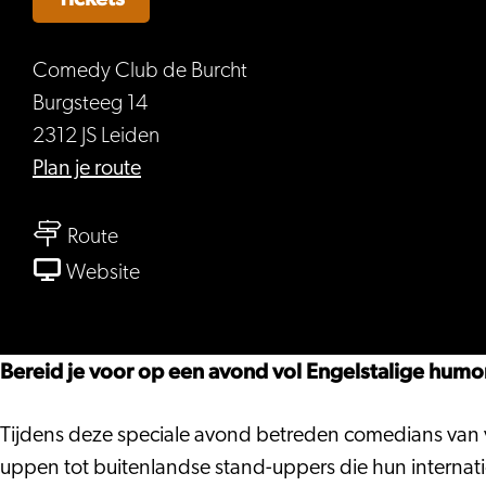
Comedy Club de Burcht
Burgsteeg 14
2312 JS Leiden
naar
Plan je route
Comedy
naar
Night
Route
Comedy
International
van
Website
Night
Comedy
International
Night
International
Bereid je voor op een avond vol Engelstalige humor
Tijdens deze speciale avond betreden comedians van 
uppen tot buitenlandse stand-uppers die hun internat