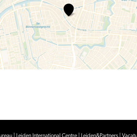
Comedy
Night
International
Bureau
|
Leiden International Centre
|
Leiden&Partners
|
Vacat