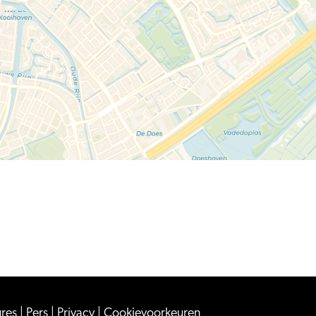
ures
|
Pers
|
Privacy
|
Cookievoorkeuren