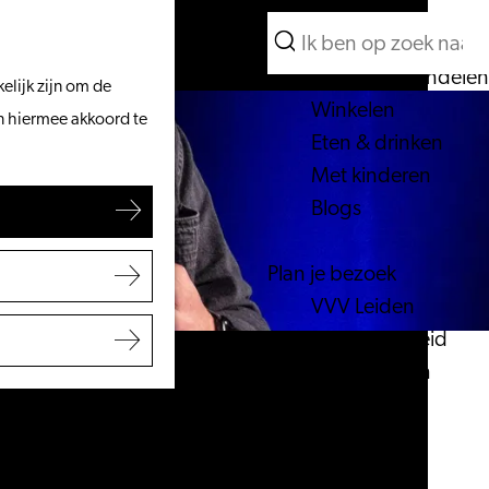
Wat te doen
Zoeken
Vanaf het water
Menu
Zoeken
Fietsen & wandelen
elijk zijn om de
Winkelen
an hiermee akkoord te
Eten & drinken
Met kinderen
Blogs
Plan je bezoek
VVV Leiden
Bereikbaarheid
Overnachten
Regio Leiden