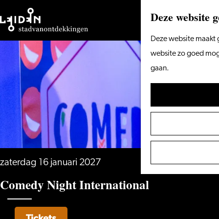
Deze website g
Ga
Deze website maakt g
naar
website zo goed mogel
de
gaan.
homepage
zaterdag 16 januari 2027
Comedy Night International
Tickets