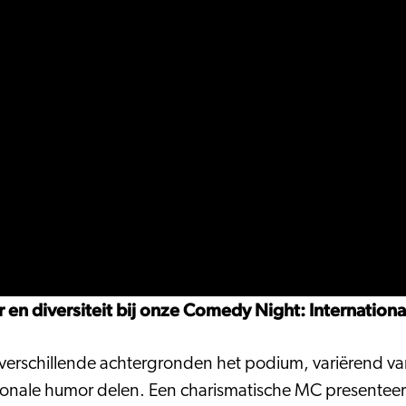
 en diversiteit bij onze Comedy Night: Internationa
verschillende achtergronden het podium, variërend va
ionale humor delen. Een charismatische MC presenteer