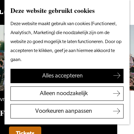
Vanaf het water
Deze website gebruikt cookies
Zoeken
Fietsen &
Menu
Zoeken
Ga
Deze website maakt gebruik van cookies (Functioneel,
wandelen
naar
Analytisch, Marketing) die noodzakelijk zijn om de
Winkelen
de
website zo goed mogelijk te laten functioneren. Door op
Eten & drinken
homepage
accepteren te klikken, geef je aan hiermee akkoord te
Met kinderen
gaan.
Blogs
Alles accepteren
Plan je bezoek
VVV Leiden
Alleen noodzakelijk
Bereikbaarheid
vrijdag 28 augustus
Overnachten
Festival de Fusie
Voorkeuren aanpassen
Regio Leiden
Tickets