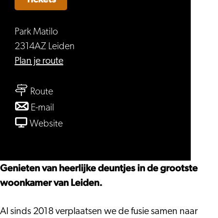
Park Matilo
2314AZ Leiden
naar
Plan je route
Festival
naar
de
Route
Festival
Fusie
naar
E-mail
de
Festival
van
Website
Fusie
de
Festival
Fusie
de
Fusie
Genieten van heerlijke deuntjes in de grootste
woonkamer van Leiden.
Al sinds 2018 verplaatsen we de fusie samen naar