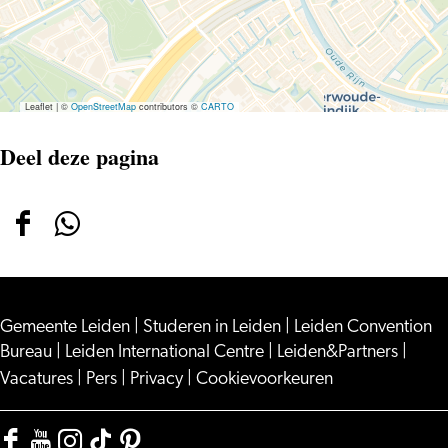
Leaflet
|
©
OpenStreetMap
contributors ©
CARTO
Deel deze pagina
Deel
Deel
deze
deze
pagina
pagina
Gemeente Leiden
op
op
|
Studeren in Leiden
|
Leiden Convention
Bureau
|
Leiden International Centre
|
Leiden&Partners
|
Facebook
WhatsApp
Vacatures
|
Pers
|
Privacy
|
Cookievoorkeuren