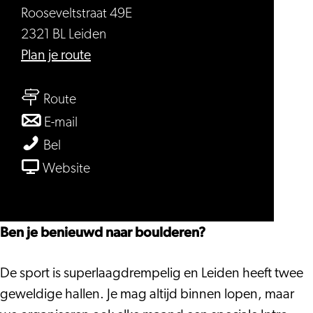
Rooseveltstraat 49E
2321 BL Leiden
naar
Plan je route
Intro
naar
avond
Route
Intro
boulderen
naar
E-mail
avond
Intro
Intro
Bel
boulderen
avond
avond
van
Website
boulderen
boulderen
Intro
avond
boulderen
Ben je benieuwd naar boulderen?
De sport is superlaagdrempelig en Leiden heeft twee
geweldige hallen. Je mag altijd binnen lopen, maar