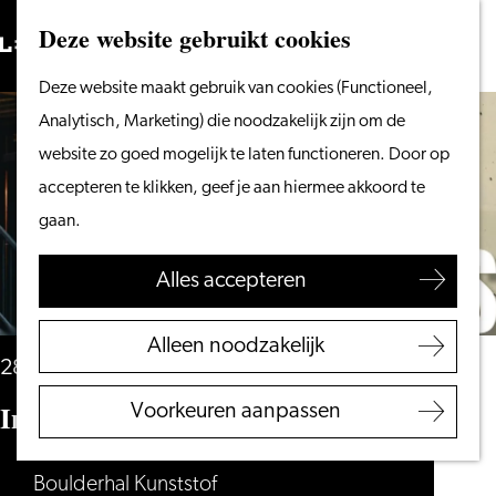
Vanaf het water
Deze website gebruikt cookies
Zoeken
Fietsen &
Menu
Zoeken
Ga
Deze website maakt gebruik van cookies (Functioneel,
wandelen
naar
Analytisch, Marketing) die noodzakelijk zijn om de
Winkelen
de
website zo goed mogelijk te laten functioneren. Door op
Eten & drinken
homepage
accepteren te klikken, geef je aan hiermee akkoord te
Met kinderen
gaan.
Blogs
Alles accepteren
Plan je bezoek
VVV Leiden
Alleen noodzakelijk
Bereikbaarheid
28 augustus, 25 september en nog 2 dagen
Overnachten
Intro avond boulderen
Voorkeuren aanpassen
Regio Leiden
Boulderhal Kunststof