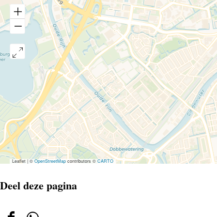
Leaflet
|
©
OpenStreetMap
contributors ©
CARTO
Deel deze pagina