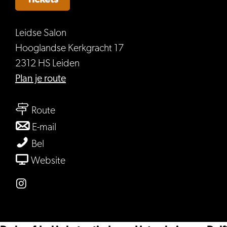
Leidse Salon
Hooglandse Kerkgracht 17
2312 HS Leiden
naar
Plan je route
Het
naar
geheim
Route
Het
van
naar
E-mail
geheim
Delft
Het
Het
Bel
van
geheim
geheim
van
Website
Delft
van
van
Het
Delft
Delft
geheim
Instagram
van
Het
Delft
geheim