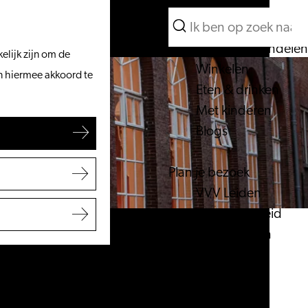
Wat te doen
Zoeken
Vanaf het water
Menu
Zoeken
Fietsen & wandelen
elijk zijn om de
Winkelen
an hiermee akkoord te
Eten & drinken
Met kinderen
Blogs
Plan je bezoek
VVV Leiden
Bereikbaarheid
Overnachten
Regio Leiden