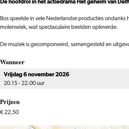
De hoofdrol in het actiedrama Het geheim van Delft 
van
Delft
Bos speelde in vele Nederlandse producties ondanks haa
molenwiek, wat spectaculaire beelden opleverde.
De muziek is gecomponeerd, samengesteld en uitgevo
Wanneer
Vrijdag 6 november 2026
20.15 - 22.00 uur
Prijzen
€ 22,50