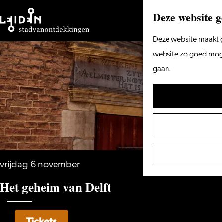
Deze website g
Ga
Deze website maakt g
naar
website zo goed mogel
de
gaan.
homepage
vrijdag 6 november
Het geheim van Delft
Tickets