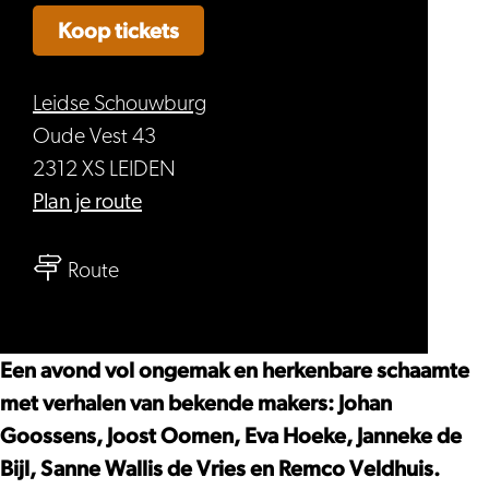
Koop tickets
Leidse Schouwburg
Oude Vest 43
2312 XS LEIDEN
naar
Plan je route
Cringe
naar
–
Route
Cringe
Johan
–
Goossens,
Johan
Sanne
Een avond vol ongemak en herkenbare schaamte
Goossens,
Wallis
met verhalen van bekende makers: Johan
Sanne
de
Goossens, Joost Oomen, Eva Hoeke, Janneke de
Wallis
Vries,
Bijl, Sanne Wallis de Vries en Remco Veldhuis.