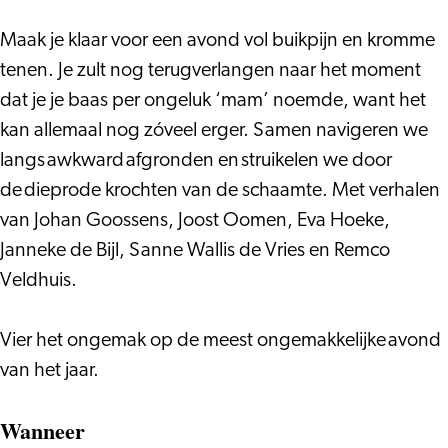
de
Remco
Vries,
Veldhuis
Maak je klaar voor een avond vol buikpijn en kromme
Remco
e.a.
tenen. Je zult nog terugverlangen naar het moment
Veldhuis
dat je je baas per ongeluk ‘mam’ noemde, want het
e.a.
kan allemaal nog zóveel erger. Samen navigeren we
langs awkward afgronden en struikelen we door
de dieprode krochten van de schaamte. Met verhalen
van Johan Goossens, Joost Oomen, Eva Hoeke,
Janneke de Bijl, Sanne Wallis de Vries en Remco
Veldhuis.
Vier het ongemak op de meest ongemakkelijke avond
van het jaar.
Wanneer