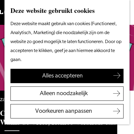
Vanaf het water
Deze website gebruikt cookies
Zoeken
Fietsen &
Menu
Zoeken
Ga
Deze website maakt gebruik van cookies (Functioneel,
wandelen
naar
Analytisch, Marketing) die noodzakelijk zijn om de
Winkelen
de
website zo goed mogelijk te laten functioneren. Door op
Eten & drinken
homepage
accepteren te klikken, geef je aan hiermee akkoord te
Met kinderen
gaan.
Blogs
Alles accepteren
Plan je bezoek
VVV Leiden
Alleen noodzakelijk
Bereikbaarheid
zaterdag 19 september
Overnachten
Cringe – Johan Goossens, Sanne
Voorkeuren aanpassen
Regio Leiden
Wallis de Vries, Remco Veldhuis e.a.