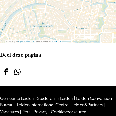
Goossens,
Sanne
Wallis
de
Vries,
Remco
Veldhuis
e.a.
Leaflet
|
©
OpenStreetMap
contributors ©
CARTO
Deel deze pagina
Deel
Deel
deze
deze
pagina
pagina
Gemeente Leiden
op
op
|
Studeren in Leiden
|
Leiden Convention
Bureau
|
Leiden International Centre
|
Leiden&Partners
|
Facebook
WhatsApp
Vacatures
|
Pers
|
Privacy
|
Cookievoorkeuren