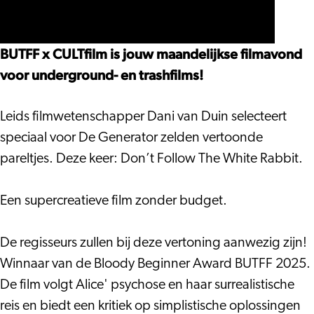
CULTfilm:
Follow
X
BUTFF
Don’t
The
CULTfilm:
X
Follow
White
Don’t
CULTfilm:
BUTFF x CULTfilm is jouw maandelijkse filmavond
The
Rabbit
Follow
Don’t
voor underground- en trashfilms!
White
The
Follow
Rabbit
White
The
Leids filmwetenschapper Dani van Duin selecteert
Rabbit
White
speciaal voor De Generator zelden vertoonde
Rabbit
pareltjes. Deze keer: Don’t Follow The White Rabbit.
Een supercreatieve film zonder budget.
De regisseurs zullen bij deze vertoning aanwezig zijn!
Winnaar van de Bloody Beginner Award BUTFF 2025.
De film volgt Alice' psychose en haar surrealistische
reis en biedt een kritiek op simplistische oplossingen