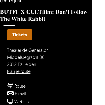
t/m 18 juni
BUTFF X CULTfilm: Don’t Follow
The White Rabbit
Tickets
Theater de Generator
Middelstegracht 36
2312 TX Leiden
naar
Plan je route
BUTFF
naar
X
Route
BUTFF
CULTfilm:
naar
E-mail
X
Don’t
BUTFF
van
Website