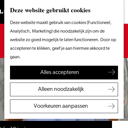
Vanaf het water
Deze website gebruikt cookies
Zoeken
Fietsen &
Menu
Zoeken
Ga
Deze website maakt gebruik van cookies (Functioneel,
wandelen
naar
Sorry, deze activiteit is niet meer beschikbaar.
Analytisch, Marketing) die noodzakelijk zijn om de
Winkelen
de
Bekijk het
actuele aanbod
voor de beschikbare
website zo goed mogelijk te laten functioneren. Door op
Eten & drinken
homepage
opties.
accepteren te klikken, geef je aan hiermee akkoord te
Met kinderen
gaan.
Blogs
Alles accepteren
Plan je bezoek
VVV Leiden
Alleen noodzakelijk
Bereikbaarheid
Overnachten
Voorkeuren aanpassen
Regio Leiden