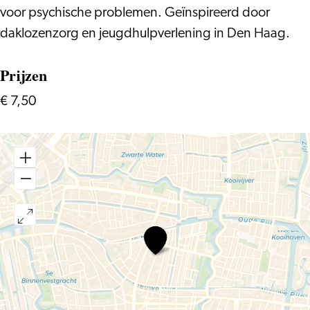
voor psychische problemen. Geïnspireerd door
daklozenzorg en jeugdhulpverlening in Den Haag.
Prijzen
€ 7,50
BUTFF
X
CULTfilm:
Don’t
Follow
The
White