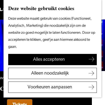
Vanaf het water
Deze website gebruikt cookies
Zoeken
Fietsen &
Menu
Zoeken
Ga
Deze website maakt gebruik van cookies (Functioneel,
wandelen
naar
Analytisch, Marketing) die noodzakelijk zijn om de
Winkelen
de
website zo goed mogelijk te laten functioneren. Door op
Eten & drinken
homepage
accepteren te klikken, geef je aan hiermee akkoord te
Met kinderen
gaan.
Blogs
Alles accepteren
Plan je bezoek
VVV Leiden
Alleen noodzakelijk
Bereikbaarheid
woensdag 31 maart 2027
Overnachten
Comedy Night
Voorkeuren aanpassen
Regio Leiden
Tickets