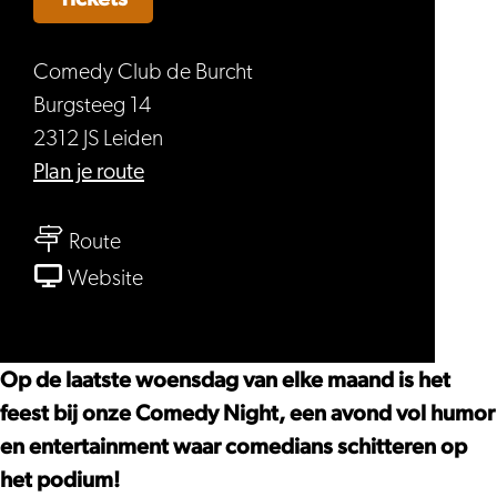
Comedy Club de Burcht
Burgsteeg 14
2312 JS Leiden
naar
Plan je route
Comedy
naar
Night
Route
Comedy
van
Website
Night
Comedy
Night
Op de laatste woensdag van elke maand is het
feest bij onze Comedy Night, een avond vol humor
en entertainment waar comedians schitteren op
het podium!