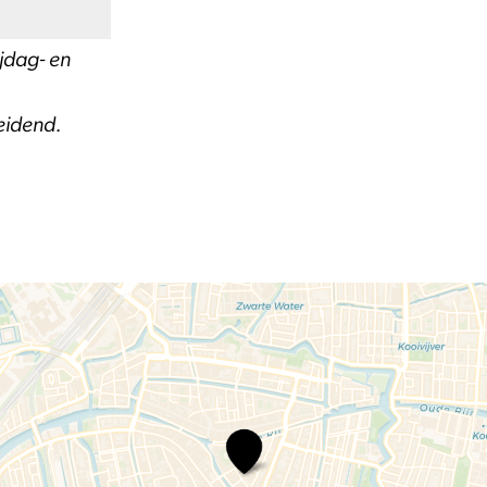
ijdag- en
eidend.
Hooglandse
Kamer
duo