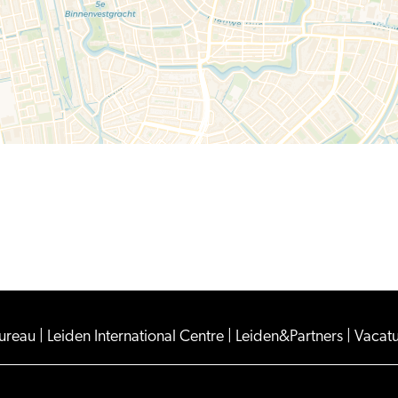
expositie
'Sporen
I
Traces'
Bureau
|
Leiden International Centre
|
Leiden&Partners
|
Vacat