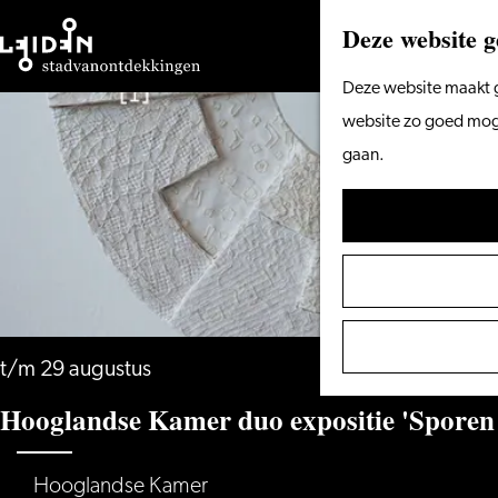
Deze website g
Ga
Deze website maakt g
naar
website zo goed mogel
de
gaan.
homepage
t/m 29 augustus
Hooglandse Kamer duo expositie 'Sporen 
Hooglandse Kamer