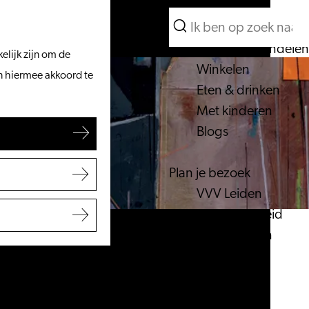
Wat te doen
Zoeken
Vanaf het water
Menu
Zoeken
Fietsen & wandelen
elijk zijn om de
Winkelen
an hiermee akkoord te
Eten & drinken
Met kinderen
Blogs
Plan je bezoek
VVV Leiden
Bereikbaarheid
Overnachten
Regio Leiden