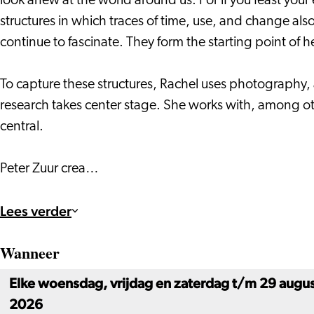
look anew at the world around us. For if you feast your
structures in which traces of time, use, and change als
continue to fascinate. They form the starting point of h
To capture these structures, Rachel uses photography,
research takes center stage. She works with, among oth
central.
Peter Zuur crea…
Lees verder
Wanneer
Elke woensdag, vrijdag en zaterdag t/m 29 augu
2026