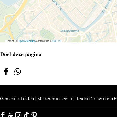
Leaflet
|
©
OpenStreetMap
contributors ©
CARTO
Deel deze pagina
Deel
Deel
deze
deze
pagina
pagina
op
op
Gemeente Leiden
|
Studeren in Leiden
|
Leiden Convention 
Facebook
WhatsApp