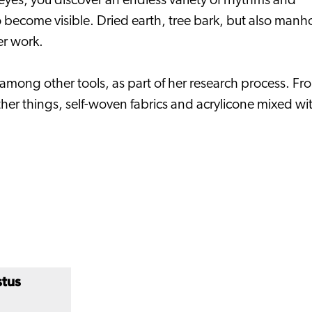
 eyes, you discover an endless variety of rhythms and
o become visible. Dried earth, tree bark, but also manh
er work.
 among other tools, as part of her research process. F
er things, self-woven fabrics and acrylicone mixed with
stus