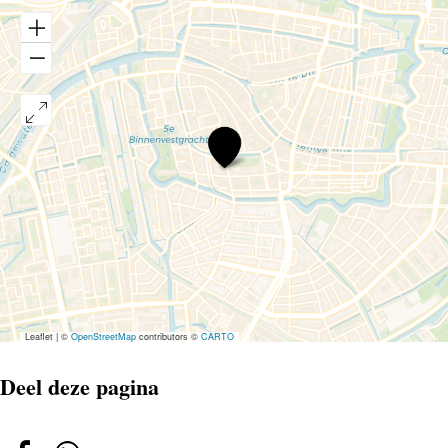
LEZING,
MATHIS
GRÜNEWALD,
HILDEGARD
VON
BINGEN
Leaflet
|
©
OpenStreetMap
contributors ©
CARTO
Deel deze pagina