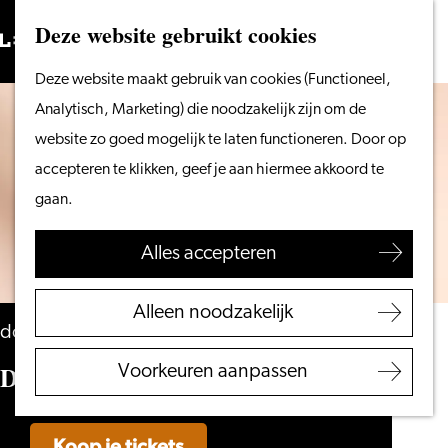
Vanaf het water
Deze website gebruikt cookies
Zoeken
Fietsen &
Menu
Zoeken
Ga
Deze website maakt gebruik van cookies (Functioneel,
wandelen
naar
Analytisch, Marketing) die noodzakelijk zijn om de
Winkelen
de
website zo goed mogelijk te laten functioneren. Door op
Eten & drinken
homepage
accepteren te klikken, geef je aan hiermee akkoord te
Met kinderen
gaan.
Blogs
Alles accepteren
Plan je bezoek
VVV Leiden
Alleen noodzakelijk
Bereikbaarheid
donderdag 29 oktober
Overnachten
Diggy Dex
Voorkeuren aanpassen
Regio Leiden
Koop je tickets