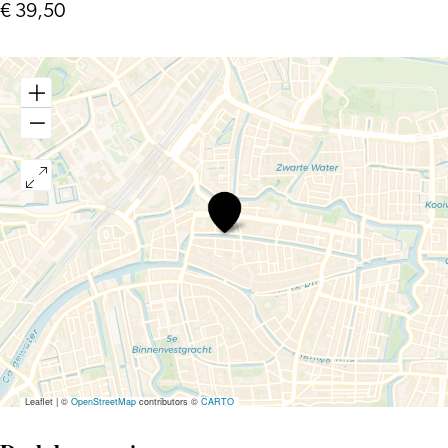
€ 39,50
Diggy
Dex
Leaflet
|
©
OpenStreetMap
contributors ©
CARTO