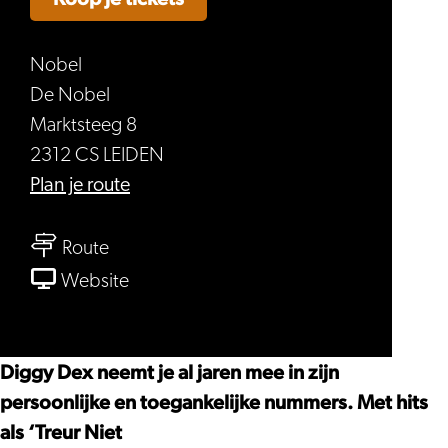
Nobel
De Nobel
Marktsteeg 8
2312 CS LEIDEN
naar
Plan je route
Diggy
naar
Dex
Route
Diggy
van
Website
Dex
Diggy
Dex
Diggy Dex neemt je al jaren mee in zijn
persoonlijke en toegankelijke nummers. Met hits
als ‘Treur Niet