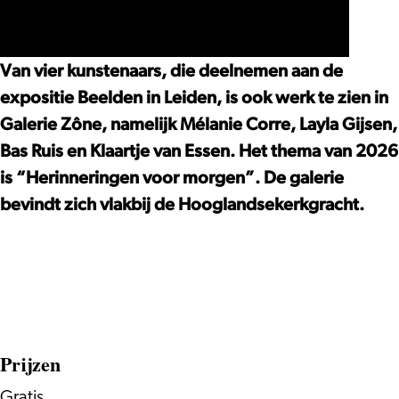
in
Facebook
Instagram
ook
zien
kunstenaars
kunstenaars
Leiden:
Beelden
Beelden
te
in
ook
ook
vier
in
in
Van vier kunstenaars, die deelnemen aan de
zien
Zône
te
te
kunstenaars
Leiden:
Leiden:
expositie Beelden in Leiden, is ook werk te zien in
in
zien
zien
ook
vier
vier
Galerie Zône, namelijk Mélanie Corre, Layla Gijsen,
Zône
in
in
te
kunstenaars
kunstenaars
Bas Ruis en Klaartje van Essen. Het thema van 2026
Zône
Zône
zien
ook
ook
is “Herinneringen voor morgen”. De galerie
in
te
te
bevindt zich vlakbij de Hooglandsekerkgracht.
Zône
zien
zien
in
in
Zône
Zône
Prijzen
Gratis