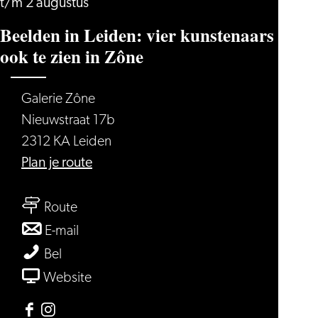
t/m 2 augustus
Beelden in Leiden: vier kunstenaars
ook te zien in Zône
Galerie Zône
Nieuwstraat 17b
2312 KA Leiden
naar
Plan je route
Beelden
naar
in
Route
Beelden
Leiden:
naar
E-mail
in
vier
Beelden
Beelden
Bel
Leiden:
kunstenaars
in
in
van
Website
vier
ook
Leiden:
Leiden:
Beelden
kunstenaars
te
vier
vier