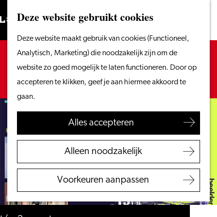
Vanaf het water
Deze website gebruikt cookies
Zoeken
Fietsen &
Menu
Zoeken
Ga
Deze website maakt gebruik van cookies (Functioneel,
wandelen
naar
Sorry, deze activiteit is niet meer beschikbaar.
Analytisch, Marketing) die noodzakelijk zijn om de
Winkelen
de
Bekijk het
actuele aanbod
voor de beschikbare
website zo goed mogelijk te laten functioneren. Door op
Eten & drinken
homepage
opties.
accepteren te klikken, geef je aan hiermee akkoord te
Met kinderen
gaan.
Blogs
Alles accepteren
Plan je bezoek
VVV Leiden
Alleen noodzakelijk
Bereikbaarheid
Overnachten
Voorkeuren aanpassen
Regio Leiden