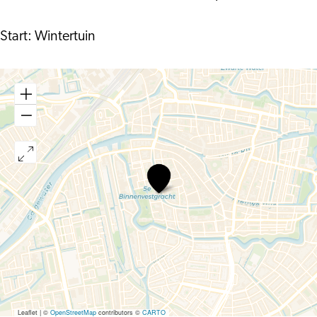
Start: Wintertuin
Instapexcursie
lente
Leaflet
|
©
OpenStreetMap
contributors ©
CARTO