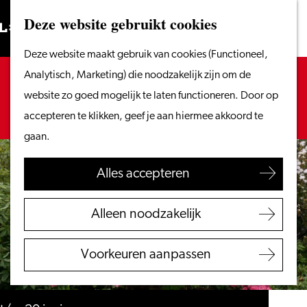
Vanaf het water
Deze website gebruikt cookies
Zoeken
Fietsen &
Menu
Zoeken
Ga
Deze website maakt gebruik van cookies (Functioneel,
wandelen
naar
Sorry, deze activiteit is niet meer beschikbaar.
Analytisch, Marketing) die noodzakelijk zijn om de
Winkelen
de
Bekijk het
actuele aanbod
voor de beschikbare
website zo goed mogelijk te laten functioneren. Door op
Eten & drinken
homepage
opties.
accepteren te klikken, geef je aan hiermee akkoord te
Met kinderen
gaan.
Blogs
Alles accepteren
Plan je bezoek
VVV Leiden
Alleen noodzakelijk
Bereikbaarheid
Overnachten
Voorkeuren aanpassen
Regio Leiden