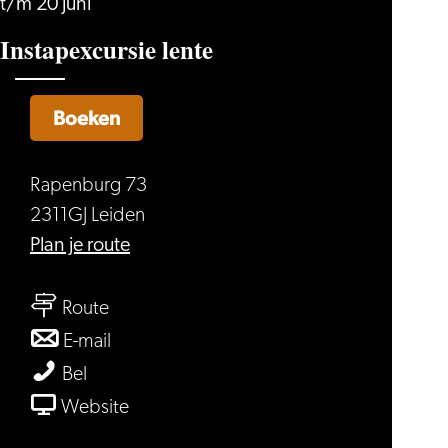
t/m 20 juni
Instapexcursie lente
Boeken
Rapenburg 73
2311GJ Leiden
naar
Plan je route
Instapexcursie
naar
lente
Route
Instapexcursie
naar
E-mail
lente
Instapexcursie
Instapexcursie
Bel
lente
lente
van
Website
Instapexcursie