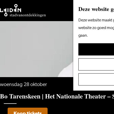
Deze website g
Ga
Deze website maakt g
naar
website zo goed mogel
de
gaan.
homepage
woensdag 28 oktober
Bo Tarenskeen | Het Nationale Theate
Koop tickets