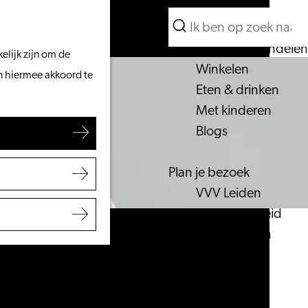
Wat te doen
Zoeken
Vanaf het water
Menu
Zoeken
Fietsen & wandelen
elijk zijn om de
Winkelen
an hiermee akkoord te
Eten & drinken
Met kinderen
Blogs
Plan je bezoek
VVV Leiden
Bereikbaarheid
Overnachten
Regio Leiden