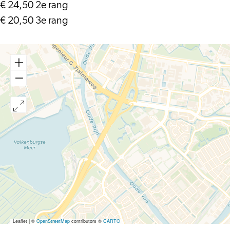
€ 24,50 2e rang
€ 20,50 3e rang
Leaflet
|
©
OpenStreetMap
contributors ©
CARTO