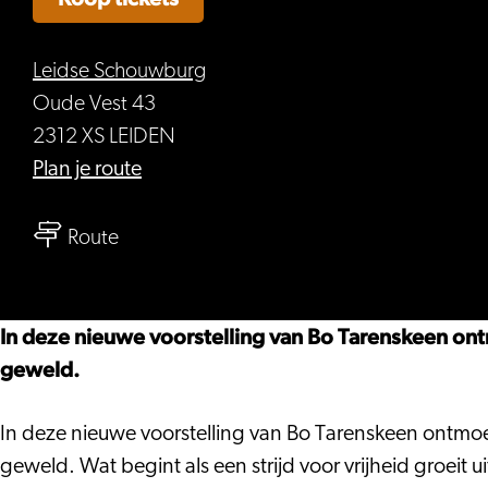
Leidse Schouwburg
Oude Vest 43
2312 XS LEIDEN
naar
Plan je route
Bo
naar
Tarenskeen
Route
Bo
|
Tarenskeen
Het
|
Nationale
In deze nieuwe voorstelling van Bo Tarenskeen ont
Het
Theater
geweld.
Nationale
–
Theater
SOEKARNO
In deze nieuwe voorstelling van Bo Tarenskeen ontmoet
–
geweld. Wat begint als een strijd voor vrijheid groeit u