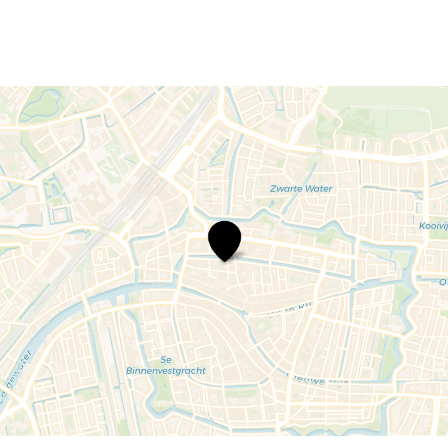
Bo
Tarenskeen
|
Het
Nationale
Theater
–
SOEKARNO