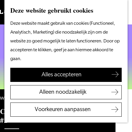
Vanaf het water
Deze website gebruikt cookies
Zoeken
Fietsen &
Menu
Zoeken
Ga
Deze website maakt gebruik van cookies (Functioneel,
wandelen
naar
Analytisch, Marketing) die noodzakelijk zijn om de
Winkelen
de
website zo goed mogelijk te laten functioneren. Door op
Eten & drinken
homepage
accepteren te klikken, geef je aan hiermee akkoord te
Met kinderen
gaan.
Blogs
Alles accepteren
Plan je bezoek
VVV Leiden
Alleen noodzakelijk
Bereikbaarheid
woensdag 11 november
Overnachten
Caat Comedy – The Stand-up Club
Voorkeuren aanpassen
Regio Leiden
#2