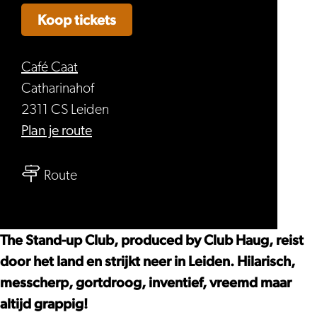
Koop tickets
Café Caat
Catharinahof
2311 CS Leiden
naar
Plan je route
Caat
naar
Comedy
Route
Caat
–
Comedy
The
–
Stand-
The Stand-up Club, produced by Club Haug, reist
The
up
door het land en strijkt neer in Leiden. Hilarisch,
Stand-
Club
messcherp, gortdroog, inventief, vreemd maar
up
#2
altijd grappig!