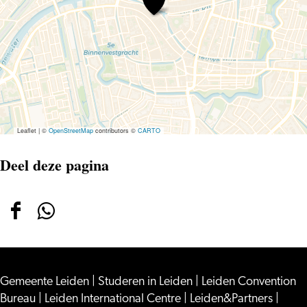
Comedy
–
The
Stand-
up
Club
#2
Leaflet
|
©
OpenStreetMap
contributors ©
CARTO
Deel deze pagina
Deel
Deel
deze
deze
pagina
pagina
Gemeente Leiden
op
op
|
Studeren in Leiden
|
Leiden Convention
Bureau
|
Leiden International Centre
|
Leiden&Partners
|
Facebook
WhatsApp