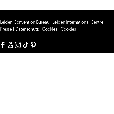
Leiden Convention Bureau
|
Leiden International Centre
|
Presse
|
Datenschutz
|
Cookies
|
Cookies
Facebook
YouTube
Instagram
TikTok
Pinterest
Visit
Visit
Visit
Visit
Visit
Leiden
Leiden
Leiden
Leiden
Leiden