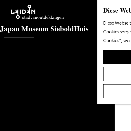
Diese Web
Gehen
Diese Webseit
J
a
p
a
n
M
u
s
e
u
m
S
i
e
b
o
l
d
H
u
i
s
Sie
Cookies sorgen
zur
Cookies“, wenn
Homepage