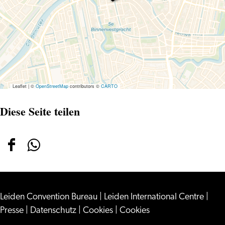
Leaflet
|
©
OpenStreetMap
contributors ©
CARTO
Diese Seite teilen
Diese
Diese
Seite
Seite
teilen
teilen
Leiden Convention Bureau
auf
auf
|
Leiden International Centre
|
Presse
|
Datenschutz
|
Cookies
|
Cookies
Facebook
WhatsApp