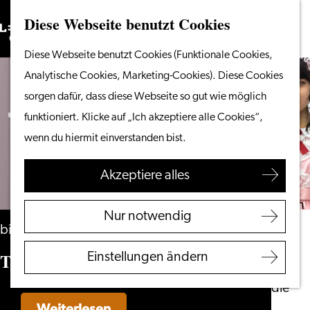
Diese Webseite benutzt Cookies
Suchen
Unternehmen
Menü
Suchen
Gehen
Diese Webseite benutzt Cookies (Funktionale Cookies,
Vom Wasser aus
Sie
Analytische Cookies, Marketing-Cookies). Diese Cookies
Radeln & Wandern
zur
sorgen dafür, dass diese Webseite so gut wie möglich
Shoppen
Homepage
funktioniert. Klicke auf „Ich akzeptiere alle Cookies“,
Essen & Trinken
wenn du hiermit einverstanden bist.
Mit Kindern
Akzeptiere alles
Ihren Besuch planen
Touristeninformation
Nur notwendig
Leiden
bis 6. September
Zugänglichkeit
Tokyo Tokyo
Einstellungen ändern
Übernachten
Entdecken Sie die
Weiterlesen
Region