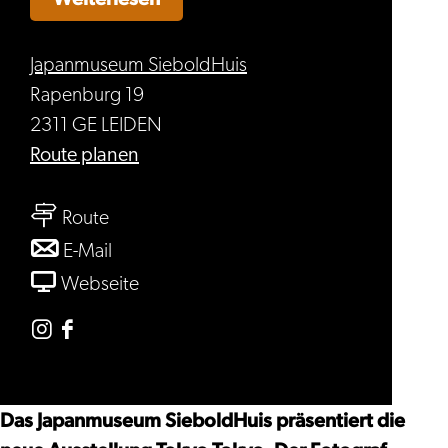
Japanmuseum SieboldHuis
Rapenburg 19
2311 GE LEIDEN
bis
Route planen
Tokyo
bis
Tokyo
Route
Tokyo
bis
E-Mail
Tokyo
Tokyo
ab
Webseite
Tokyo
Tokyo
Tokyo
Instagram
Facebook
Japanmuseum
Japanmuseum
SieboldHuis
SieboldHuis
Das Japanmuseum SieboldHuis präsentiert die