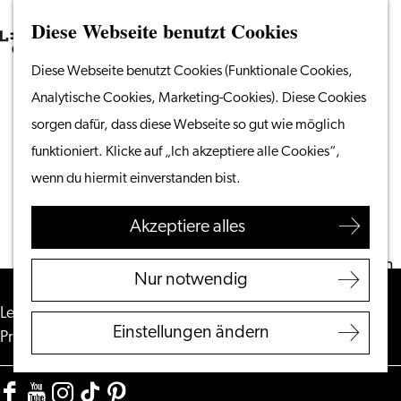
Diese Webseite benutzt Cookies
Suchen
Unternehmen
Menü
Suchen
Gehen
Diese Webseite benutzt Cookies (Funktionale Cookies,
Vom Wasser aus
Sie
Analytische Cookies, Marketing-Cookies). Diese Cookies
Radeln & Wandern
Blogs
zur
sorgen dafür, dass diese Webseite so gut wie möglich
Shoppen
Homepage
funktioniert. Klicke auf „Ich akzeptiere alle Cookies“,
Essen & Trinken
wenn du hiermit einverstanden bist.
Mit Kindern
Akzeptiere alles
Ihren Besuch planen
Touristeninformation
Nur notwendig
Leiden
Leiden Convention Bureau
|
Leiden International Centre
|
Zugänglichkeit
Einstellungen ändern
Presse
|
Datenschutz
|
Cookies
|
Cookies
Übernachten
Entdecken Sie die
Region