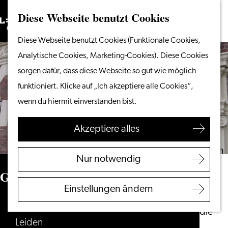
Diese Webseite benutzt Cookies
Suchen
Unternehmen
Menü
Suchen
Gehen
Diese Webseite benutzt Cookies (Funktionale Cookies,
Vom Wasser aus
Sie
Analytische Cookies, Marketing-Cookies). Diese Cookies
Radeln & Wandern
zur
sorgen dafür, dass diese Webseite so gut wie möglich
Shoppen
Homepage
funktioniert. Klicke auf „Ich akzeptiere alle Cookies“,
Essen & Trinken
wenn du hiermit einverstanden bist.
Mit Kindern
Akzeptiere alles
Ihren Besuch planen
Touristeninformation
Nur notwendig
Leiden
Groeneveldstichting
Zugänglichkeit
Einstellungen ändern
Übernachten
Oude Vest 41
Entdecken Sie die
Leiden
Region