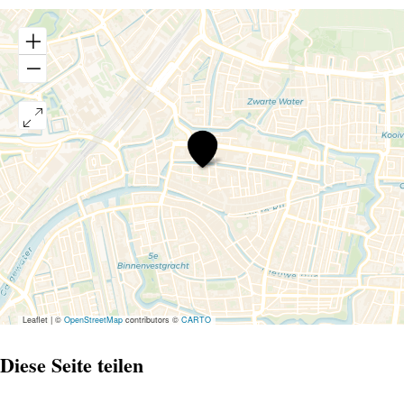
Groeneveldstichting
Leaflet
|
©
OpenStreetMap
contributors ©
CARTO
Diese Seite teilen