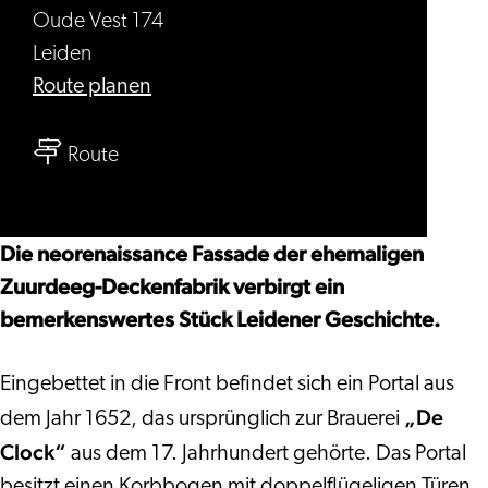
Oude Vest 174
Leiden
bis
Route planen
Büro
bis
von
Route
Büro
der
von
N.V.
der
Fabriek
Die neorenaissance Fassade der ehemaligen
N.V.
van
Zuurdeeg-Deckenfabrik verbirgt ein
Fabriek
wollen
bemerkenswertes Stück Leidener Geschichte.
van
dekens
wollen
‘De
Eingebettet in die Front befindet sich ein Portal aus
dekens
Blauwe
„De
dem Jahr 1652, das ursprünglich zur Brauerei
‘De
Klok’
Clock“
aus dem 17. Jahrhundert gehörte. Das Portal
Blauwe
v.h.
besitzt einen Korbbogen mit doppelflügeligen Türen,