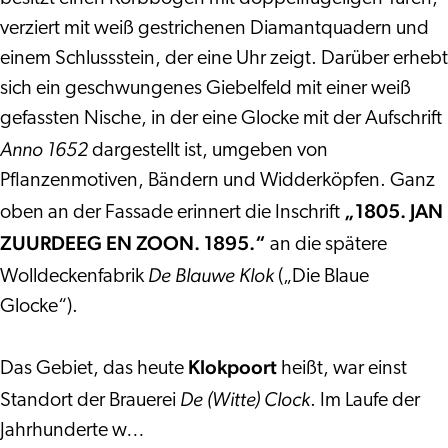
Klok’
Zuurdeeg
verziert mit weiß gestrichenen Diamantquadern und
v.h.
einem Schlussstein, der eine Uhr zeigt. Darüber erhebt
Zuurdeeg
sich ein geschwungenes Giebelfeld mit einer weiß
gefassten Nische, in der eine Glocke mit der Aufschrift
Anno 1652
dargestellt ist, umgeben von
Pflanzenmotiven, Bändern und Widderköpfen. Ganz
„1805. JAN
oben an der Fassade erinnert die Inschrift
ZUURDEEG EN ZOON. 1895.“
an die spätere
De Blauwe Klok
Wolldeckenfabrik
(„Die Blaue
Glocke“).
Klokpoort
Das Gebiet, das heute
heißt, war einst
De (Witte) Clock
Standort der Brauerei
. Im Laufe der
Jahrhunderte w…