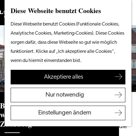
Diese Webseite benutzt Cookies
Suchen
Unternehmen
Menü
Suchen
Gehen
Diese Webseite benutzt Cookies (Funktionale Cookies,
Vom Wasser aus
Sie
Analytische Cookies, Marketing-Cookies). Diese Cookies
Radeln & Wandern
zur
sorgen dafür, dass diese Webseite so gut wie möglich
Shoppen
Homepage
funktioniert. Klicke auf „Ich akzeptiere alle Cookies“,
Essen & Trinken
wenn du hiermit einverstanden bist.
Mit Kindern
Akzeptiere alles
Ihren Besuch planen
Touristeninformation
Nur notwendig
Leiden
Büro von der N.V. Fabriek van
Zugänglichkeit
wollen dekens ‘De Blauwe Klok’ v.h.
Einstellungen ändern
Übernachten
Zuurdeeg
Entdecken Sie die
Region