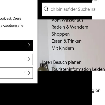
Suchen
Unternehmen
Menü
Suchen
ookies). Diese
Vom Wasser aus
 akzeptiere alle
Radeln & Wandern
Shoppen
Essen & Trinken
Mit Kindern
Ihren Besuch planen
Touristeninformation Leiden
Zugänglichkeit
Übernachten
Entdecken Sie die Region