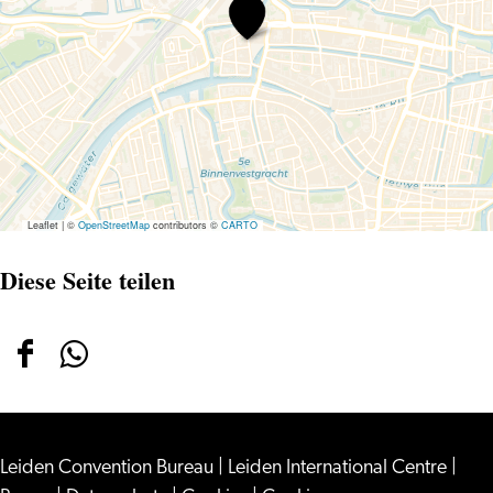
St.
Salvatorhofje
Leaflet
|
©
OpenStreetMap
contributors ©
CARTO
Diese Seite teilen
Diese
Diese
Seite
Seite
teilen
teilen
Leiden Convention Bureau
auf
auf
|
Leiden International Centre
|