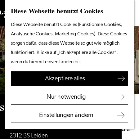
Diese Webseite benutzt Cookies
Suchen
Unternehmen
Menü
Suchen
Gehen
Diese Webseite benutzt Cookies (Funktionale Cookies,
Vom Wasser aus
Sie
Analytische Cookies, Marketing-Cookies). Diese Cookies
Radeln & Wandern
zur
sorgen dafür, dass diese Webseite so gut wie möglich
Shoppen
Homepage
funktioniert. Klicke auf „Ich akzeptiere alle Cookies“,
Essen & Trinken
wenn du hiermit einverstanden bist.
Mit Kindern
Akzeptiere alles
Ihren Besuch planen
Touristeninformation
Nur notwendig
Leiden
St. Salvatorhofje
Zugänglichkeit
Einstellungen ändern
Übernachten
Steenstraat 17
Entdecken Sie die
2312 BS Leiden
Region