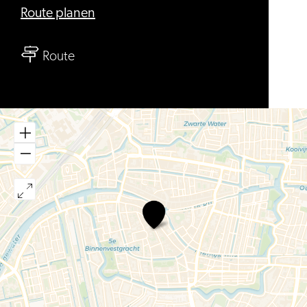
bis
Route planen
Moers,
bis
Thee
Route
Moers,
&
Thee
Meer
&
Meer
Moers,
Thee
&
Meer