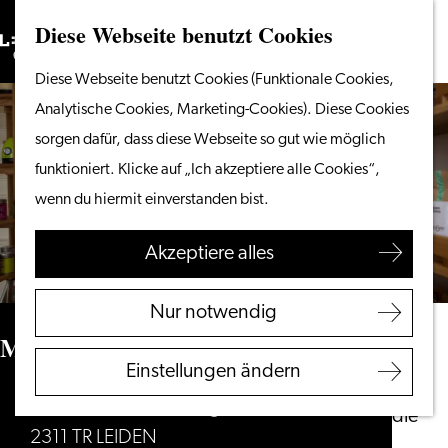
Diese Webseite benutzt Cookies
Suchen
Unternehmen
Menü
Suchen
Gehen
Diese Webseite benutzt Cookies (Funktionale Cookies,
Vom Wasser aus
Sie
Analytische Cookies, Marketing-Cookies). Diese Cookies
Radeln & Wandern
zur
sorgen dafür, dass diese Webseite so gut wie möglich
Shoppen
Homepage
funktioniert. Klicke auf „Ich akzeptiere alle Cookies“,
Essen & Trinken
wenn du hiermit einverstanden bist.
Mit Kindern
Akzeptiere alles
Ihren Besuch planen
Touristeninformation
Nur notwendig
Leiden
Moers, Thee & Meer
Zugänglichkeit
Einstellungen ändern
Übernachten
Pieterskerk-Choorsteeg 22
Entdecken Sie die
2311 TR LEIDEN
Region