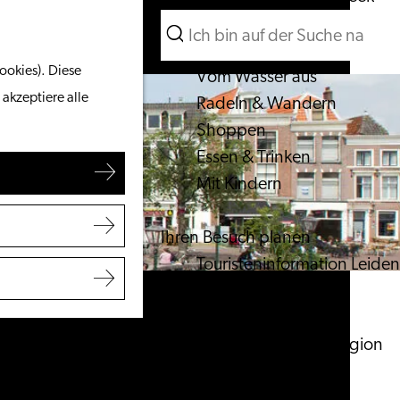
Suchen
Unternehmen
Menü
Suchen
ookies). Diese
Vom Wasser aus
 akzeptiere alle
Radeln & Wandern
Shoppen
Essen & Trinken
Mit Kindern
Ihren Besuch planen
Touristeninformation Leiden
Zugänglichkeit
Übernachten
Entdecken Sie die Region