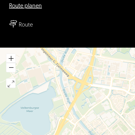
bis
Route planen
Beestenmarkt
bis
Route
Beestenmarkt