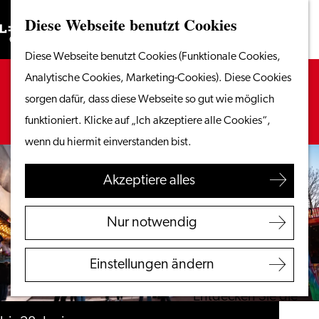
Diese Webseite benutzt Cookies
Suchen
Unternehmen
Menü
Suchen
Gehen
Diese Webseite benutzt Cookies (Funktionale Cookies,
Vom Wasser aus
Sie
Es tut uns leid. Dieses Aktivität ist nicht mehr
Analytische Cookies, Marketing-Cookies). Diese Cookies
Radeln & Wandern
zur
verfügbar. Sehen Sie sich das
aktuelle Angebot
sorgen dafür, dass diese Webseite so gut wie möglich
Shoppen
Homepage
für verfügbare Optionen an.
funktioniert. Klicke auf „Ich akzeptiere alle Cookies“,
Essen & Trinken
wenn du hiermit einverstanden bist.
Mit Kindern
Akzeptiere alles
Ihren Besuch planen
Touristeninformation
Nur notwendig
Leiden
Zugänglichkeit
Einstellungen ändern
Übernachten
Entdecken Sie die
Region