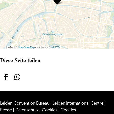
Leiden
Leaflet
|
©
OpenStreetMap
contributors ©
CARTO
Diese Seite teilen
Diese
Diese
Seite
Seite
teilen
teilen
Leiden Convention Bureau
auf
auf
|
Leiden International Centre
|
Presse
|
Datenschutz
|
Cookies
|
Cookies
Facebook
WhatsApp