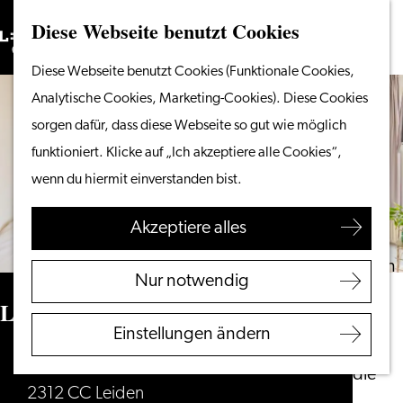
Diese Webseite benutzt Cookies
Suchen
Unternehmen
Menü
Suchen
Gehen
Diese Webseite benutzt Cookies (Funktionale Cookies,
Vom Wasser aus
Sie
Analytische Cookies, Marketing-Cookies). Diese Cookies
Radeln & Wandern
zur
sorgen dafür, dass diese Webseite so gut wie möglich
Shoppen
Homepage
funktioniert. Klicke auf „Ich akzeptiere alle Cookies“,
Essen & Trinken
wenn du hiermit einverstanden bist.
Mit Kindern
Akzeptiere alles
Ihren Besuch planen
Touristeninformation
Nur notwendig
Leiden
LOT Hotel Leiden
Zugänglichkeit
Einstellungen ändern
Übernachten
Beestenmarkt 14
Entdecken Sie die
2312 CC Leiden
Region