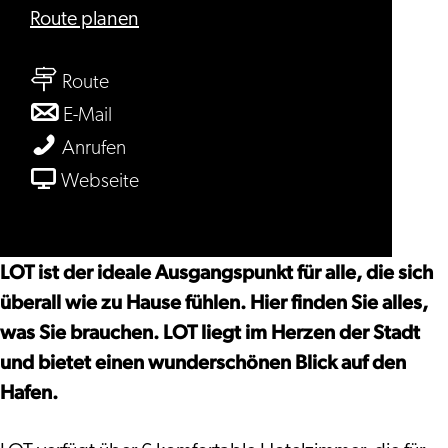
bis
Route planen
LOT
bis
Hotel
Route
LOT
Leiden
bis
E-Mail
Hotel
LOT
LOT
Anrufen
Leiden
Hotel
Hotel
ab
Webseite
Leiden
Leiden
LOT
Hotel
Leiden
LOT ist der ideale Ausgangspunkt für alle, die sich
überall wie zu Hause fühlen. Hier finden Sie alles,
was Sie brauchen. LOT liegt im Herzen der Stadt
und bietet einen wunderschönen Blick auf den
Hafen.