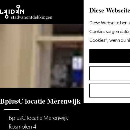
Diese Webseite
Gehen
Diese Webseite benut
Sie
Cookies sorgen dafür,
zur
Cookies“, wenn du hi
Homepage
BplusC locatie Merenwijk
BplusC locatie Merenwijk
Rosmolen 4