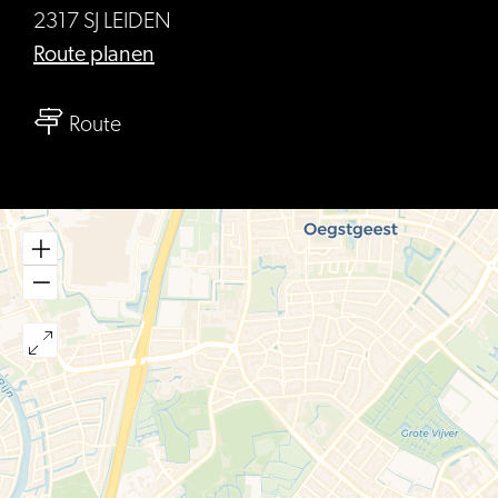
2317 SJ LEIDEN
bis
Route planen
BplusC
bis
locatie
Route
BplusC
Merenwijk
locatie
Merenwijk