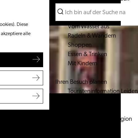
Suchen
Unternehmen
Menü
Suchen
ookies). Diese
Vom Wasser aus
 akzeptiere alle
Radeln & Wandern
Shoppen
Essen & Trinken
Mit Kindern
Ihren Besuch planen
Touristeninformation Leiden
Zugänglichkeit
Übernachten
Entdecken Sie die Region