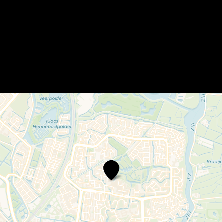
BplusC
locatie
Merenwijk