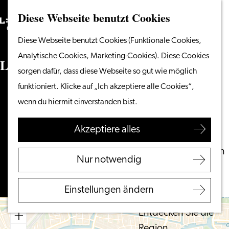
Diese Webseite benutzt Cookies
Suchen
Unternehmen
Menü
Suchen
Gehen
Diese Webseite benutzt Cookies (Funktionale Cookies,
Vom Wasser aus
Sie
Analytische Cookies, Marketing-Cookies). Diese Cookies
Radeln & Wandern
Lady Service
zur
sorgen dafür, dass diese Webseite so gut wie möglich
Shoppen
Homepage
funktioniert. Klicke auf „Ich akzeptiere alle Cookies“,
Essen & Trinken
Doezastraat 19
wenn du hiermit einverstanden bist.
Mit Kindern
2311 GZ LEIDEN
bis
Route planen
Akzeptiere alles
Ihren Besuch planen
Lady
Touristeninformation
bis
Service
Route
Nur notwendig
Leiden
Lady
Zugänglichkeit
Service
Einstellungen ändern
Übernachten
Entdecken Sie die
Region