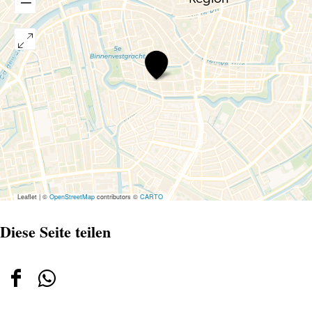
Lady
Service
Leaflet
|
©
OpenStreetMap
contributors ©
CARTO
Diese Seite teilen
Diese
Diese
Seite
Seite